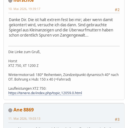
horschte
10. Mai 2026, 19:39:17
#2
Danke Dir. Die ist halt extrem fest bei mir; aber wenn damit
gekontert wird, versuche ich das dann. Sind gebrauchte
Spiegel aus Kleinanzeigen und die Überwurfmuttern haben
schon ordentlich Spuren von Zangengewalt...
Die Linke zum Gruß,
Horst
XTZ 750, XT 1200 Z
Wintermotorrad: 180° Reihentwin, Zündzeitpunkt dynamisch 40° nach
OT. Bohrung x Hub: 150 x 40 (=Fahrrad)
Laufleistungen XTZ 750:
https://tenere.de/index.php/topic,12059.0.html
Ane 8869
11. Mai 2026, 19:03:13
#3