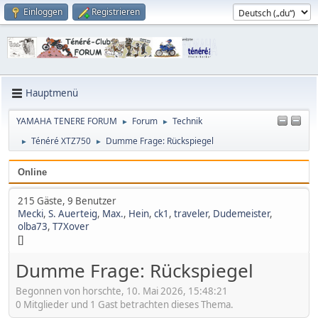
Einloggen
Registrieren
Hauptmenü
YAMAHA TENERE FORUM
Forum
Technik
►
►
Ténéré XTZ750
Dumme Frage: Rückspiegel
►
►
Online
215 Gäste, 9 Benutzer
Mecki
,
S. Auerteig
,
Max.
,
Hein
,
ck1
,
traveler
,
Dudemeister
,
olba73
,
T7Xover
[]
Dumme Frage: Rückspiegel
Begonnen von horschte, 10. Mai 2026, 15:48:21
0 Mitglieder und 1 Gast betrachten dieses Thema.