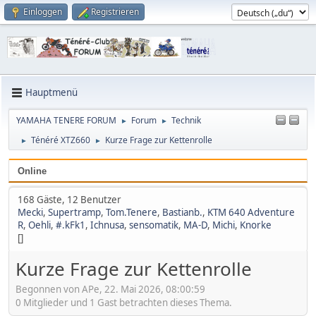
Einloggen
Registrieren
Hauptmenü
YAMAHA TENERE FORUM
Forum
Technik
►
►
Ténéré XTZ660
Kurze Frage zur Kettenrolle
►
►
Online
168 Gäste, 12 Benutzer
Mecki
,
Supertramp
,
Tom.Tenere
,
Bastianb.
,
KTM 640 Adventure
R
,
Oehli
,
#.kFk1
,
Ichnusa
,
sensomatik
,
MA-D
,
Michi
,
Knorke
[]
Kurze Frage zur Kettenrolle
Begonnen von APe, 22. Mai 2026, 08:00:59
0 Mitglieder und 1 Gast betrachten dieses Thema.