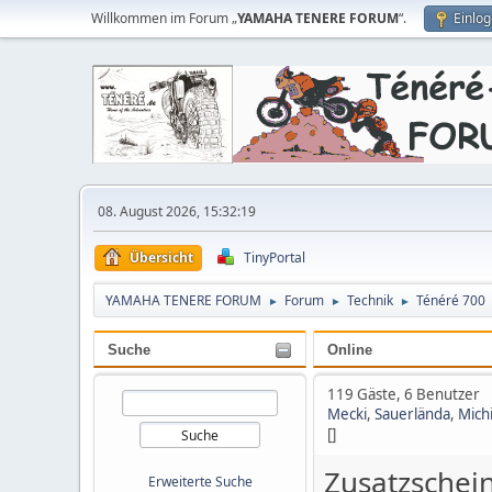
Willkommen im Forum „
YAMAHA TENERE FORUM
“.
Einlo
08. August 2026, 15:32:19
Übersicht
TinyPortal
YAMAHA TENERE FORUM
Forum
Technik
Ténéré 700
►
►
►
Suche
Online
119 Gäste, 6 Benutzer
Mecki
,
Sauerlända
,
Mich
[]
Zusatzschei
Erweiterte Suche