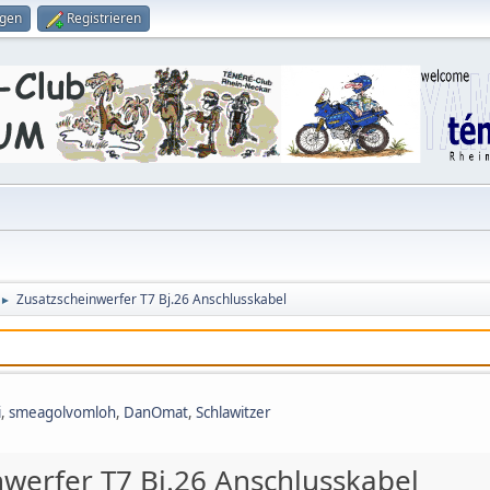
ggen
Registrieren
Zusatzscheinwerfer T7 Bj.26 Anschlusskabel
►
i
,
smeagolvomloh
,
DanOmat
,
Schlawitzer
nwerfer T7 Bj.26 Anschlusskabel