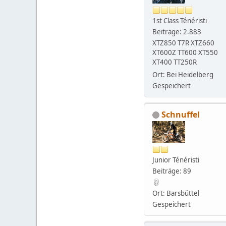
1st Class Ténéristi
Beiträge: 2.883
XTZ850 T7R XTZ660
XT600Z TT600 XT550
XT400 TT250R
Ort: Bei Heidelberg
Gespeichert
Schnuffel
Junior Ténéristi
Beiträge: 89
Ort: Barsbüttel
Gespeichert