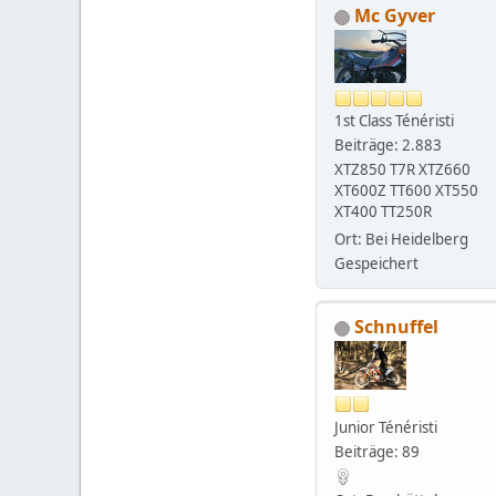
Mc Gyver
1st Class Ténéristi
Beiträge: 2.883
XTZ850 T7R XTZ660
XT600Z TT600 XT550
XT400 TT250R
Ort: Bei Heidelberg
Gespeichert
Schnuffel
Junior Ténéristi
Beiträge: 89