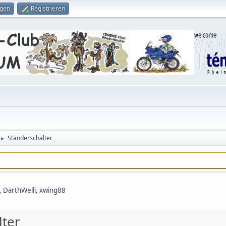
ggen
Registrieren
Ständerschalter
►
,
DarthWelli
,
xwing88
lter