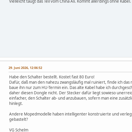
Vielleicht taugt das Teil vom China Ali. Kommt allerdings ohne Kabel.
29. Juni 2026, 12:06:52
Habe den Schalter bestellt. Kostet fast 80 Euro!
Dafür, daß man den nahezu zwangsläufig mal ruiniert, finde ich das m
baue ihn nur zum HU-Termin ein. Das alte Kabel habe ich durchgesc
daher diesen Dongle nicht. Der Stecker dafür liegt sowieso unerreic
einfacher, den Schalter ab- und anzubauen, sofern man eine zusätzl
hinlegt.
Andere Mopedmodelle haben intelligenter konstruierte und verlegte
gebastelt?
VG Schelm