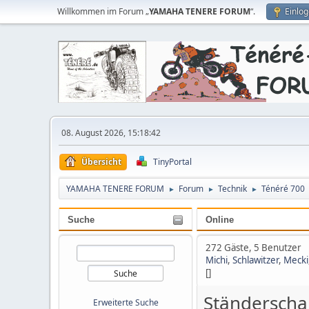
Willkommen im Forum „
YAMAHA TENERE FORUM
“.
Einlo
08. August 2026, 15:18:42
Übersicht
TinyPortal
YAMAHA TENERE FORUM
Forum
Technik
Ténéré 700
►
►
►
Suche
Online
272 Gäste, 5 Benutzer
Michi
,
Schlawitzer
,
Mecki
[]
Ständerscha
Erweiterte Suche