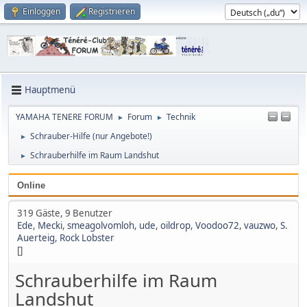
Einloggen
Registrieren
Hauptmenü
YAMAHA TENERE FORUM
Forum
Technik
►
►
Schrauber-Hilfe (nur Angebote!)
►
Schrauberhilfe im Raum Landshut
►
Online
319 Gäste, 9 Benutzer
Ede
,
Mecki
,
smeagolvomloh
,
ude
,
oildrop
,
Voodoo72
,
vauzwo
,
S.
Auerteig
,
Rock Lobster
[]
Schrauberhilfe im Raum
Landshut