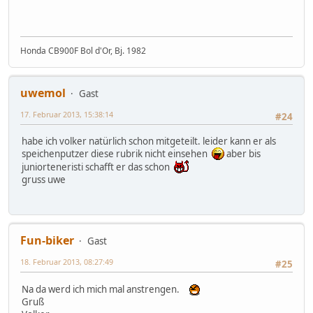
Honda CB900F Bol d'Or, Bj. 1982
uwemol
Gast
17. Februar 2013, 15:38:14
#24
habe ich volker natürlich schon mitgeteilt. leider kann er als
speichenputzer diese rubrik nicht einsehen
aber bis
juniorteneristi schafft er das schon
gruss uwe
Fun-biker
Gast
18. Februar 2013, 08:27:49
#25
Na da werd ich mich mal anstrengen.
Gruß