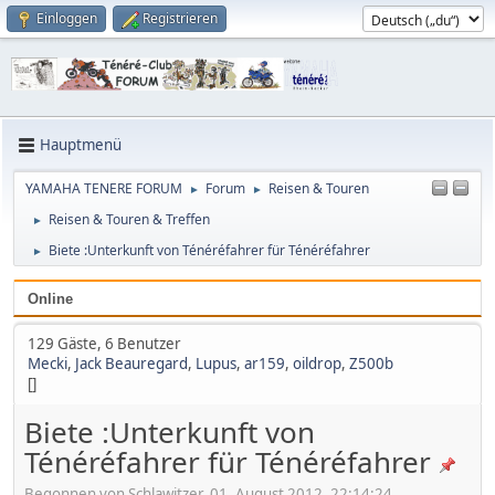
Einloggen
Registrieren
Hauptmenü
YAMAHA TENERE FORUM
Forum
Reisen & Touren
►
►
Reisen & Touren & Treffen
►
Biete :Unterkunft von Ténéréfahrer für Ténéréfahrer
►
Online
129 Gäste, 6 Benutzer
Mecki
,
Jack Beauregard
,
Lupus
,
ar159
,
oildrop
,
Z500b
[]
Biete :Unterkunft von
Ténéréfahrer für Ténéréfahrer
Begonnen von Schlawitzer, 01. August 2012, 22:14:24