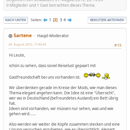
0 Mitglieder und 1 Gast betrachten dieses Thema.
1
3
4
Seiten
2
NACH UNTEN
BENUTZER-AKTIONEN
Sartene
Haupt-Moderator
24. August 2012, 17:44:45
#15
Hi Leute,
schön zu sehen, dass soviel Reiselust gepaart mit
Gastfreundschaft bei uns vorhanden ist.
Wir überdenken gerade im Kreise der Mods, wie man dieses
Thema elegant angehen kann. Die Idee ist eine "Übersicht",
wer wo in Deutschland (befreundetes Ausland) ein Bett übrig
hat.
Ideen sind vorhanden, wir müssen nur sehen, was und wie
gehen wird......
Also werden wir weiter die Köpfe zusammen stecken und eine
Lösung versuchen anzubieten, wie es übersichtlich, elegant