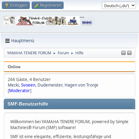
Einloggen
Registrieren
Hauptmenü
YAMAHA TENERE FORUM
Forum
Hilfe
►
►
Online
266 Gäste, 4 Benutzer
Mecki
,
Svoeen
,
Dudemeister
,
Hagen von Tronje
[
Moderator
]
SMF-Benutzerhilfe
Willkommen bei YAMAHA TENERE FORUM, powered by Simple
Machines® Forum (SMF) software!
SMF ist eine elegante, effiziente, leistungsfähige und