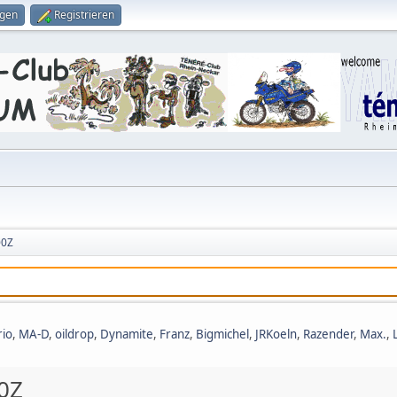
ggen
Registrieren
00Z
rio
,
MA-D
,
oildrop
,
Dynamite
,
Franz
,
Bigmichel
,
JRKoeln
,
Razender
,
Max.
,
0Z