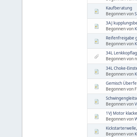
Kaufberatung
Begonnen von
S
3AJ kupplungsb
Begonnen von
K
Reifenfreigabe 
Begonnen von
K
34L Lenkkopflag
Begonnen von n
34L Choke-Einst
Begonnen von
K
Gemisch Überfe
Begonnen von F
Schwingengleits
Begonnen von
V
1VJ Motor klacke
Begonnen von
W
Kickstarterwelle
Begonnen von
K