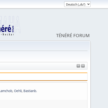
TÉNÉRÉ FORUM
Lamchob
,
Oehli
,
Bastianb.