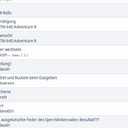
R Rollo
etätigung
TM 640 Adventure R
gesucht
TM 640 Adventure R
er wechseln
icoh
1
2
Seiten
ellung?
lausH
ttet und Ruckeln beim Gasgeben
lowreen
chiene
rett
rt
inni001
, ausgelutschte Feder des Sperrklinkenrades -Resultat???
lausH