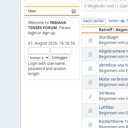
0 Mitglieder und 11 Gäs
User
Seiten
NACH UNTEN
Welcome to
YAMAHA
TENERE FORUM
. Please
Betreff
/
Begon
login
or
sign up
.
Sturzbügel
Begonnen von Ju
07. August 2026, 18:16:50
Abgebrochene H
Begonnen von
H
Login with username,
identificar una
password and session
Begonnen von
E
length
Motor verbrennt
Begonnen von
c
34l Resto
Begonnen von i
Luftfilter
Begonnen von
S
Rücklichtbirne 1
Begonnen von
R