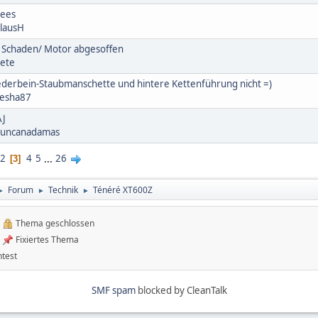
lees
lausH
 Schaden/ Motor abgesoffen
ete
Federbein-Staubmanschette und hintere Kettenführung nicht =)
esha87
AJ
uncanadamas
2
4
5
...
26
3
Forum
Technik
Ténéré XT600Z
►
►
►
Thema geschlossen
Fixiertes Thema
test
SMF spam
blocked by CleanTalk