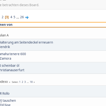
te betrachten dieses Board.
1
2
4
5
...
26
3
nen von
lian A
alterung am Seitendeckel erneuern
endrik
 Yamaha tenere 600
Zamora
 scheinbar öl
hristianauserfurt
ndexx
1
2
3
...
18
Seiten
R Rollo
VJ tauschen
D03joe