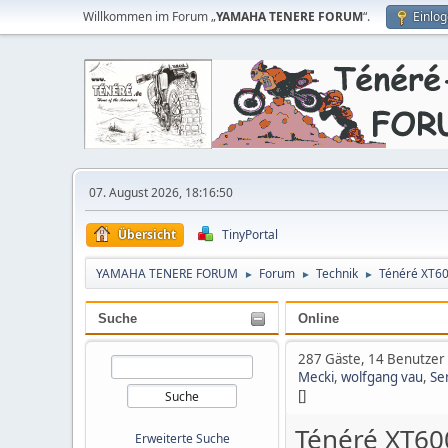
Willkommen im Forum „
YAMAHA TENERE FORUM
“.
Einlo
07. August 2026, 18:16:50
Übersicht
TinyPortal
YAMAHA TENERE FORUM
Forum
Technik
Ténéré XT6
►
►
►
Suche
Online
287 Gäste, 14 Benutzer
Mecki
,
wolfgang vau
,
Se
[]
Ténéré XT60
Erweiterte Suche