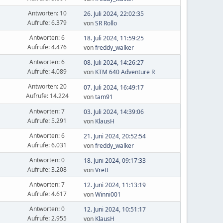
Antworten: 10
26. Juli 2024, 22:02:35
Aufrufe: 6.379
von
SR Rollo
Antworten: 6
18. Juli 2024, 11:59:25
Aufrufe: 4.476
von
freddy_walker
Antworten: 6
08. Juli 2024, 14:26:27
Aufrufe: 4.089
von
KTM 640 Adventure R
Antworten: 20
07. Juli 2024, 16:49:17
Aufrufe: 14.224
von
tam91
Antworten: 7
03. Juli 2024, 14:39:06
Aufrufe: 5.291
von
KlausH
Antworten: 6
21. Juni 2024, 20:52:54
Aufrufe: 6.031
von
freddy_walker
Antworten: 0
18. Juni 2024, 09:17:33
Aufrufe: 3.208
von
Vrett
Antworten: 7
12. Juni 2024, 11:13:19
Aufrufe: 4.617
von
Winni001
Antworten: 0
12. Juni 2024, 10:51:17
Aufrufe: 2.955
von
KlausH