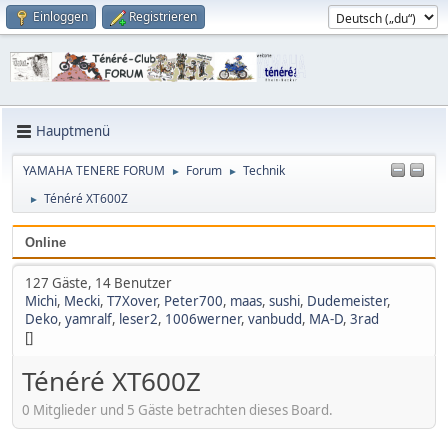
Einloggen
Registrieren
Hauptmenü
YAMAHA TENERE FORUM
Forum
Technik
►
►
Ténéré XT600Z
►
Online
127 Gäste, 14 Benutzer
Michi
,
Mecki
,
T7Xover
,
Peter700
,
maas
,
sushi
,
Dudemeister
,
Deko
,
yamralf
,
leser2
,
1006werner
,
vanbudd
,
MA-D
,
3rad
[]
Ténéré XT600Z
0 Mitglieder und 5 Gäste betrachten dieses Board.