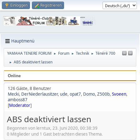
Einloggen
Registrieren
Hauptmenü
YAMAHA TENERE FORUM
Forum
Technik
Ténéré 700
►
►
►
ABS deaktiviert lassen
►
Online
126 Gäste, 8 Benutzer
Mecki
,
DerNiederlausitzer
,
ude
,
opat7
,
Domo
,
Z500b
,
Svoeen
,
amboss87
[
Moderator
]
ABS deaktiviert lassen
Begonnen von lerntux, 23. Juni 2020, 00:38:39
0 Mitglieder und 1 Gast betrachten dieses Thema.