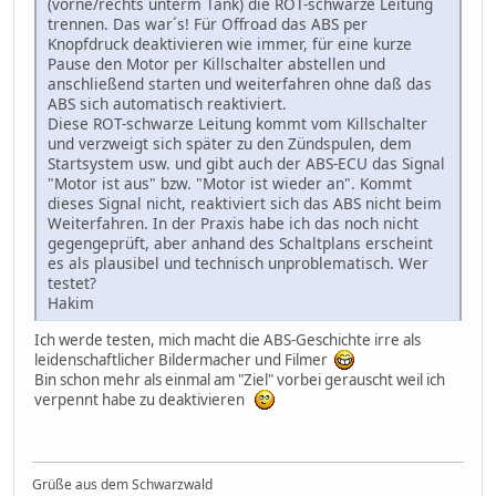
(vorne/rechts unterm Tank) die ROT-schwarze Leitung
trennen. Das war´s! Für Offroad das ABS per
Knopfdruck deaktivieren wie immer, für eine kurze
Pause den Motor per Killschalter abstellen und
anschließend starten und weiterfahren ohne daß das
ABS sich automatisch reaktiviert.
Diese ROT-schwarze Leitung kommt vom Killschalter
und verzweigt sich später zu den Zündspulen, dem
Startsystem usw. und gibt auch der ABS-ECU das Signal
"Motor ist aus" bzw. "Motor ist wieder an". Kommt
dieses Signal nicht, reaktiviert sich das ABS nicht beim
Weiterfahren. In der Praxis habe ich das noch nicht
gegengeprüft, aber anhand des Schaltplans erscheint
es als plausibel und technisch unproblematisch. Wer
testet?
Hakim
Ich werde testen, mich macht die ABS-Geschichte irre als
leidenschaftlicher Bildermacher und Filmer
Bin schon mehr als einmal am "Ziel" vorbei gerauscht weil ich
verpennt habe zu deaktivieren
Grüße aus dem Schwarzwald