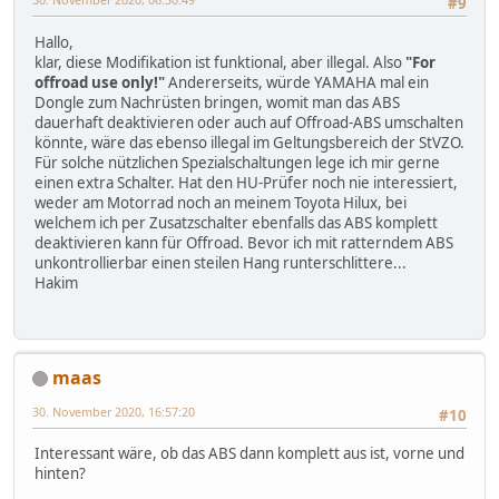
#9
Hallo,
klar, diese Modifikation ist funktional, aber illegal. Also
"For
offroad use only!"
Andererseits, würde YAMAHA mal ein
Dongle zum Nachrüsten bringen, womit man das ABS
dauerhaft deaktivieren oder auch auf Offroad-ABS umschalten
könnte, wäre das ebenso illegal im Geltungsbereich der StVZO.
Für solche nützlichen Spezialschaltungen lege ich mir gerne
einen extra Schalter. Hat den HU-Prüfer noch nie interessiert,
weder am Motorrad noch an meinem Toyota Hilux, bei
welchem ich per Zusatzschalter ebenfalls das ABS komplett
deaktivieren kann für Offroad. Bevor ich mit ratterndem ABS
unkontrollierbar einen steilen Hang runterschlittere...
Hakim
maas
30. November 2020, 16:57:20
#10
Interessant wäre, ob das ABS dann komplett aus ist, vorne und
hinten?