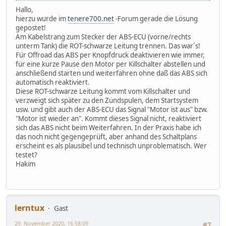
Hallo,
hierzu wurde im
tenere700.net
-Forum gerade die Lösung
gepostet!
Am Kabelstrang zum Stecker der ABS-ECU (vorne/rechts
unterm Tank) die ROT-schwarze Leitung trennen. Das war´s!
Für Offroad das ABS per Knopfdruck deaktivieren wie immer,
für eine kurze Pause den Motor per Killschalter abstellen und
anschließend starten und weiterfahren ohne daß das ABS sich
automatisch reaktiviert.
Diese ROT-schwarze Leitung kommt vom Killschalter und
verzweigt sich später zu den Zündspulen, dem Startsystem
usw. und gibt auch der ABS-ECU das Signal "Motor ist aus" bzw.
"Motor ist wieder an". Kommt dieses Signal nicht, reaktiviert
sich das ABS nicht beim Weiterfahren. In der Praxis habe ich
das noch nicht gegengeprüft, aber anhand des Schaltplans
erscheint es als plausibel und technisch unproblematisch. Wer
testet?
Hakim
lerntux
Gast
29. November 2020, 16:58:09
#7