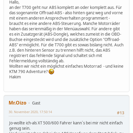
Hallo,
an der T700 geht nur ABS komplett an oder komplett aus. Für
das sogenannte Offroad-ABS - also hinten ganz weg und vorne
mit einem anderen Ansprechverhalten programmiert -
braucht es eine andere ABS-Steuerung. Manche Motorräder
haben das serienmäßig in der Menüauswahl. Für andere gibt
es ein Zusatzgerät (ABS-Dongle), welches zumeist in die OBD-
Buchse eingesteckt wird und die zusätzliche Option "Offroad-
ABS" ermöglicht. Für die T700 gibt es sowas bislang nicht. Auch
z.B. den hinteren Sensor zu trennen hilft nicht, das ABS
registriert das fehlende Signal und schaltet sich mit
Fehlermeldung vollständig ab.
Wollten wir nicht ein möglichst einfaches Motorrad - und keine
KTM 790 Adventure?
Hakim
Mr.Oizo
Gast
30. November 2020, 17:50:14
#13
Jo-wollte ich-als XT 500/600 Fahrer kann`s bei mir nicht einfach
genug sein.