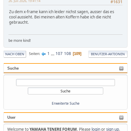
26. Juli 2026, 19:41:14
#1631
Zu dem x-frame kann ich leider nichst sagen, ausser das es
cool aussieht. Bei meinen alten Koffern habe ich die nicht
gebraucht.
be more kind!
1
...
107
108
Seiten
109
NACH OBEN
BENUTZER-AKTIONEN
Suche
Erweiterte Suche
User
Welcome to
YAMAHA TENERE FORUM
. Please
login
or
sign up
.