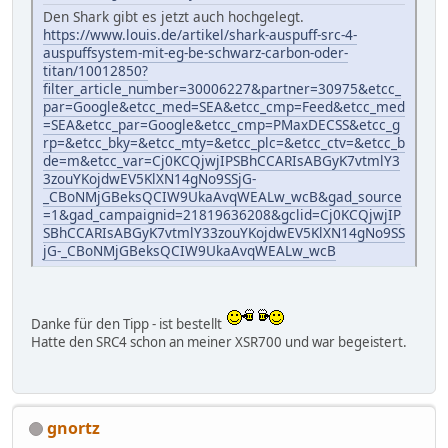
Den Shark gibt es jetzt auch hochgelegt.
https://www.louis.de/artikel/shark-auspuff-src-4-
auspuffsystem-mit-eg-be-schwarz-carbon-oder-
titan/10012850?
filter_article_number=30006227&partner=30975&etcc_
par=Google&etcc_med=SEA&etcc_cmp=Feed&etcc_med
=SEA&etcc_par=Google&etcc_cmp=PMaxDECSS&etcc_g
rp=&etcc_bky=&etcc_mty=&etcc_plc=&etcc_ctv=&etcc_b
de=m&etcc_var=Cj0KCQjwjIPSBhCCARIsABGyK7vtmlY3
3zouYKojdwEV5KlXN14gNo9SSjG-
_CBoNMjGBeksQCIW9UkaAvqWEALw_wcB&gad_source
=1&gad_campaignid=21819636208&gclid=Cj0KCQjwjIP
SBhCCARIsABGyK7vtmlY33zouYKojdwEV5KlXN14gNo9SS
jG-_CBoNMjGBeksQCIW9UkaAvqWEALw_wcB
Danke für den Tipp - ist bestellt
Hatte den SRC4 schon an meiner XSR700 und war begeistert.
gnortz