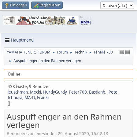
Einloggen
Registrieren
Hauptmenü
YAMAHA TENERE FORUM
Forum
Technik
Ténéré 700
►
►
►
Auspuff enger an den Rahmen verlegen
►
Online
438 Gäste, 9 Benutzer
leuschman
,
Mecki
,
HurdyGurdy
,
Peter700
,
Bastianb.
,
Pete
,
Ichnusa
,
MA-D
,
Franki
[]
Auspuff enger an den Rahmen
verlegen
Begonnen von einzylinder, 29. August 2020, 16:02:13