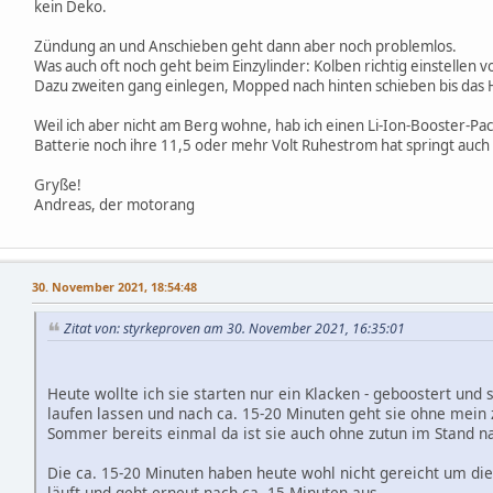
kein Deko.
Zündung an und Anschieben geht dann aber noch problemlos.
Was auch oft noch geht beim Einzylinder: Kolben richtig einstellen 
Dazu zweiten gang einlegen, Mopped nach hinten schieben bis das Hi
Weil ich aber nicht am Berg wohne, hab ich einen Li-Ion-Booster-Pac
Batterie noch ihre 11,5 oder mehr Volt Ruhestrom hat springt auch 
Gryße!
Andreas, der motorang
30. November 2021, 18:54:48
Zitat von: styrkeproven am 30. November 2021, 16:35:01
Heute wollte ich sie starten nur ein Klacken - geboostert und 
laufen lassen und nach ca. 15-20 Minuten geht sie ohne mein
Sommer bereits einmal da ist sie auch ohne zutun im Stand 
Die ca. 15-20 Minuten haben heute wohl nicht gereicht um die
läuft und geht erneut nach ca. 15 Minuten aus.