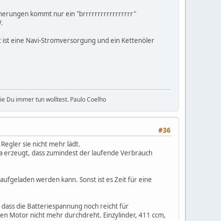
icherungen kommt nur ein "brrrrrrrrrrrrrrrrr"
.
ut ist eine Navi-Stromversorgung und ein Kettenöler
ie Du immer tun wolltest. Paulo Coelho
#36
Regler sie nicht mehr lädt.
a erzeugt, dass zumindest der laufende Verbrauch
aufgeladen werden kann. Sonst ist es Zeit für eine
l, dass die Batteriespannung noch reicht für
den Motor nicht mehr durchdreht. Einzylinder, 411 ccm,