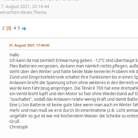
7. August 2021, 20:16:44
 betrachten dieses Thema.
1
2
4
5
3
21. August 2021, 17:44:05
Hallo
Ich kann da mal ziemlich Entwarnung geben. -12°C sind überhaupt 
Flies Batterien vergessen, da kann man nämlich nichts pflegen, auß
steht über den Winter und hatte beide Male keinerlei Problem mit
Zünd und Einspritzelektronik schaltet ihre Funktionen bis in eine
Anlassen bricht die Spannung schon ohne weiteres in den Bereich 
würde kein Fahrzeug anspringen. Die Ténéré 700 hat eine drehzahl
ein Ventil leicht lupft und den Motor so fast ohne Wiederstand auf
,
"zuschaltet", sodaß das Anlassen relativ wenig Kraft und damit Batteri
Eine Li Ion Batterie ist keine gute Idee wenn man auch im Winter fa
mehr und man muß sie erst durch Stromentnahme (z.B. Licht anmach
ungefähr so gut ist wie mit Kochendem Wasser die Scheibe zu entei
Gruß
Christoph