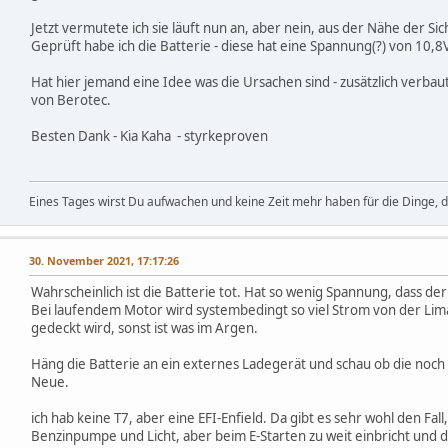
Jetzt vermutete ich sie läuft nun an, aber nein, aus der Nähe der S
Geprüft habe ich die Batterie - diese hat eine Spannung(?) von 10,8V
Hat hier jemand eine Idee was die Ursachen sind - zusätzlich verba
von Berotec.
Besten Dank - Kia Kaha - styrkeproven
Eines Tages wirst Du aufwachen und keine Zeit mehr haben für die Dinge, d
30. November 2021, 17:17:26
Wahrscheinlich ist die Batterie tot. Hat so wenig Spannung, dass der 
Bei laufendem Motor wird systembedingt so viel Strom von der Lim
gedeckt wird, sonst ist was im Argen.
Häng die Batterie an ein externes Ladegerät und schau ob die noch 
Neue.
ich hab keine T7, aber eine EFI-Enfield. Da gibt es sehr wohl den Fal
Benzinpumpe und Licht, aber beim E-Starten zu weit einbricht und 