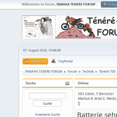
Willkommen im Forum „
YAMAHA TENERE FORUM
“.
Einlo
07. August 2026, 19:46:08
Übersicht
TinyPortal
YAMAHA TENERE FORUM
Forum
Technik
Ténéré 700
►
►
►
Suche
Online
383 Gäste, 5 Benutzer
Markus R
,
leser2
,
Mecki
[]
Batterie seh
Erweiterte Suche