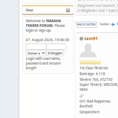
Begonnen von Ganesh, 1
0 Mitglieder und 1 Gast
User
Welcome to
YAMAHA
Seiten
NACH UNTEN
TENERE FORUM
. Please
login
or
sign up
.
tam91
07. August 2026, 19:46:08
Login with username,
password and session
1st Class Ténéristi
length
Beiträge: 4.118
Ténéré 700, XTZ750
Super Ténéré, WR250R
SRX6
Ort: Bad Rappenau
Bonfeld
Gespeichert