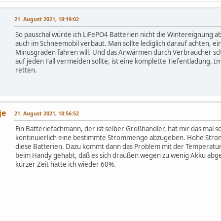
21. August 2021, 18:19:02
So pauschal würde ich LiFePO4 Batterien nicht die Wintereignung 
auch im Schneemobil verbaut. Man sollte lediglich darauf achten, e
Minusgraden fahren will. Und das Anwärmen durch Verbraucher sch
auf jeden Fall vermeiden sollte, ist eine komplette Tiefentladung. 
retten.
je
21. August 2021, 18:56:52
Ein Batteriefachmann, der ist selber Großhändler, hat mir das mal so 
kontinuierlich eine bestimmte Strommenge abzugeben. Hohe Stromm
diese Batterien. Dazu kommt dann das Problem mit der Temperatur.
beim Handy gehabt, daß es sich draußen wegen zu wenig Akku abges
kurzer Zeit hatte ich wieder 60%.