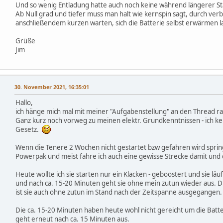
Und so wenig Entladung hatte auch noch keine während längerer St
Ab Null grad und tiefer muss man halt wie kernspin sagt, durch verb
anschließendem kurzen warten, sich die Batterie selbst erwärmen l
Grüße
Jim
30. November 2021, 16:35:01
Hallo,
ich hänge mich mal mit meiner "Aufgabenstellung" an den Thread ra
Ganz kurz noch vorweg zu meinen elektr. Grundkenntnissen - ich 
Gesetz.
Wenn die Tenere 2 Wochen nicht gestartet bzw gefahren wird springt
Powerpak und meist fahre ich auch eine gewisse Strecke damit und 
Heute wollte ich sie starten nur ein Klacken - geboostert und sie läu
und nach ca. 15-20 Minuten geht sie ohne mein zutun wieder aus. 
ist sie auch ohne zutun im Stand nach der Zeitspanne ausgegangen.
Die ca. 15-20 Minuten haben heute wohl nicht gereicht um die Batte
geht erneut nach ca. 15 Minuten aus.