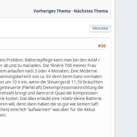
Vorheriges Thema
-
Nächstes Thema
DRUCKEN
#30
kein Problem. Batteriepflege kann man bei den AGM /
er ab und zu mal laden. Die Ténéré 700 meiner Frau
 dem anlaufen nach 3 oder 4 Monaten. Eine Moderne
n Spannungsbereich von ca. 6V denn beim Ganz normalen
von um 10 V ein, wenn die Steuergerät 11,5V bräuchten
gesteuerte (Fliehkraft) Dekompressionseinrichtung die
 Drehzahl bringt und dann erst Quasi die Kompression
e kostet. Das alles erlaubt eine relativ kleine Batterie.
hren will, denn dann haben die so gut wie keinen Saft
en) innerlich "aufwärmen" was aber für die Akkus
sen.