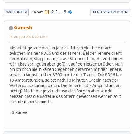
2
3
...
5
Seiten
1
NACH UNTEN
BENUTZER-AKTIONEN
Ganesh
17. August 2021, 20:16:44
Mopet ist gerade mal ein Jahr alt. Ich vergleiche einfach
zwischen meiner PD06 und der Tenere. Bei der Tenere dreht
der Anlasser, stoppt dann,so wie Strom nicht mehr vorhanden
wär. Kiste springt an aber gefühlt auf den letzen Drücker. Nun
bin ich noch nie in kalten Gegenden gefahren mit der Tenere,
so wie in Kirgistan über 3500m mite der Transe. Die PD06 hat
13 Amperstunden, selbst nach 10 Minuten Orgeln nach der
Winterpause springt die an. Die Tenere hat 7 Amperstunden,
richtig? Macht mir jetzt nicht wirklich Sorgen aber würde
heissen dass die Batterie des öftern gewechselt werden sollt
da spitz dimensioniert?
LG Kudee