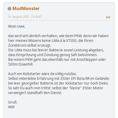
MudMonster
18. August 2021, 19:28:47
#9
Moin Uwe,
das wird sich ähnlich verhalten, wie beim PKW, denn wir haben
hier meines Wissens keine LiMa á la XT500, die Ihren
Zündstrom selbst erzeugt.
Die LiMa muss bei leerer Bakterie soviel Leistung abgeben,
dass Einspritzung und Zündung genug Saft bekommen.
Bei einem PKW geht das ebenfalls nur mit Anschleppen oder
500m Downhill.
Auch ein Kickstarter wäre da völlig nutzlos.
Selbst miterlebte Erfahrung mit 350er EFI Beta RR im Gelände:
bei leer georgelter Batterie ist der Kickstarter nur noch Deko.
So satt Du auch rein trittst: selbst der "kleine" 350er Motor
verweigert standhaft den Dienst.
Gruß
MM