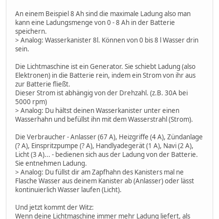
An einem Beispiel 8 Ah sind die maximale Ladung also man
kann eine Ladungsmenge von 0 - 8 Ah in der Batterie
speichern.
> Analog: Wasserkanister 8l. Können von 0 bis 8 l Wasser drin
sein.
Die Lichtmaschine ist ein Generator. Sie schiebt Ladung (also
Elektronen) in die Batterie rein, indem ein Strom von ihr aus
zur Batterie fließt.
Dieser Strom ist abhängig von der Drehzahl. (z.B. 30A bei
5000 rpm)
> Analog: Du hältst deinen Wasserkanister unter einen
Wasserhahn und befüllst ihn mit dem Wasserstrahl (Strom).
Die Verbraucher - Anlasser (67 A), Heizgriffe (4 A), Zündanlage
(? A), Einspritzpumpe (? A), Handlyadegerät (1 A), Navi (2 A),
Licht (3 A)... - bedienen sich aus der Ladung von der Batterie.
Sie entnehmen Ladung.
> Analog: Du füllst dir am Zapfhahn des Kanisters mal ne
Flasche Wasser aus deinem Kanister ab (Anlasser) oder lässt
kontinuierlich Wasser laufen (Licht).
Und jetzt kommt der Witz:
Wenn deine Lichtmaschine immer mehr Ladung liefert, als