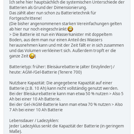
Ich sehe hier hauptsächlich die systemischen Unterschiede der
Batterien als Grund der Dimensionierung.
Das zählt aber nun schon zu Batterietechnik für
Fortgeschrittene!
(Die bisher angenommenen starken Vereinfachungen gelten
ab hier nur noch eingeschränkt
> Die Batterie ist nun ein Wasserkanister mit doppeltem
Boden, aus dem man nur einen Anteil des Wassers
herausnehmen kann und mit der Zeit fällt er in sich zusammen
und das Volumen verkleinert sich. Außerdem tropft er die
ganze Zeit
)
Batterietyp: früher: Bleisäurebatterie (alter Einzylinder) /
heute: AGM-/Gel-Batterie (Tenere 700)
Nutzbare Kapazität: Die angegebene Kapazität auf einer
Batterie (z.B. 10 Ah) kann nicht vollständig genutzt werden.
Bei der Bleisäurebatterie kann man etwa 50 % nutzen > Also 5
Ah bei einer 10 Ah Batterie.
Bei der Gel-/AGM-Batterie kann man etwa 70 % nutzen > Also
7 Ah bei einer 10 Ah Batterie
Lebensdauer / Ladezyklen:
Jeder Ladezyklus senkt die Kapazität der Batterie (in geringem
Maße).