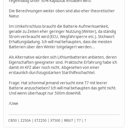
regelmäßig unter 50% Kapazität entladen wird.
Die Berechnungen weiter oben sind also eher theoretischer
Natur.
Im Umkehrschluss braucht die Batterie Aufmerksamkeit,
gerade zu Zeiten eher geringer Nutzung (Winter), da ständig
Strom verbraucht wird (ECU, Wegfahrsperre etc.). Stichwort
Erhaltungsladung. Ich will mal behaupten, dass die meisten
Batterien über den Winter totgelagert werden...
Als Alternative würden sich Lithiumbatterien anbieten, deren
Eigenschaften geeigneter sind. Praktische Erfahrung habe ich
damit im KFZ aber noch nicht. Abgesehen von einer
erstaunlich durchzugsstarken Starthilfeschachtel.
Frage: Hat schonmal jemand versucht eine T7 mit leerer
Batterie anzuschieben? Ich will mal behaupten das geht nicht.
Und wenn überhaupt nur 500m downhill.
/Uwe
CB50 | Z250A | ETZ250 | XT500 | R80/7 | T7 | ?