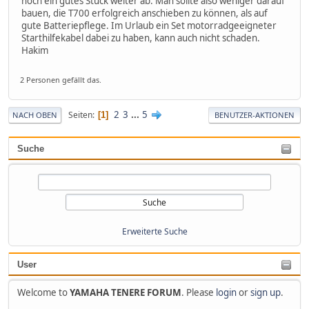
noch ein gutes Stück weiter ab. Man sollte also weniger darauf
bauen, die T700 erfolgreich anschieben zu können, als auf
gute Batteriepflege. Im Urlaub ein Set motorradgeeigneter
Starthilfekabel dabei zu haben, kann auch nicht schaden.
Hakim
2 Personen gefällt das.
2
3
...
5
Seiten
1
NACH OBEN
BENUTZER-AKTIONEN
Suche
Erweiterte Suche
User
Welcome to
YAMAHA TENERE FORUM
. Please
login
or
sign up
.