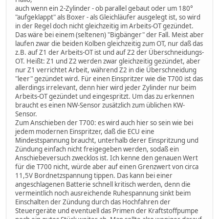
auch wenn ein 2-Zylinder - ob parallel gebaut oder um 180°
"aufgeklappt" als Boxer - als Gleichläufer ausgelegt ist, so wird
in der Regel doch nicht gleichzeitig im Arbeits-OT gezündet.
Das wäre bei einem (seltenen) "Bigbänger" der Fall. Meist aber
laufen zwar die beiden Kolben gleichzeitig zum OT, nur daß das
z.B. auf Z1 der Arbeits-OT ist und auf Z2 der Überschneidungs-
OT. Heißt: Z1 und Z2 werden zwar gleichzeitig gezündet, aber
nur Z1 verrichtet Arbeit, während Z2 in die Überschneidung
"leer" gezündet wird. Für einen Einspritzer wie die T700 ist das
allerdings irrelevant, denn hier wird jeder Zylinder nur beim
Arbeits-OT gezündet und eingespritzt. Um das zu erkennen
braucht es einen NW-Sensor zusätzlich zum üblichen KW-
Sensor.
Zum Anschieben der T700: es wird auch hier so sein wie bei
jedem modernen Einspritzer, daß die ECU eine
Mindestspannung braucht, unterhalb derer Einspritzung und
Zündung einfach nicht freigegeben werden, sodaß ein
Anschiebeversuch zwecklos ist. Ich kenne den genauen Wert
für die T700 nicht, würde aber auf einen Grenzwert von circa
11,5V Bordnetzspannung tippen. Das kann bei einer
angeschlagenen Batterie schnell kritisch werden, denn die
vermeintlich noch ausreichende Ruhespannung sinkt beim
Einschalten der Zündung durch das Hochfahren der
Steuergeräte und eventuell das Primen der Kraftstoffpumpe