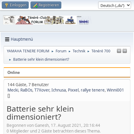
Einloggen
Registrieren
Hauptmenü
YAMAHA TENERE FORUM
Forum
Technik
Ténéré 700
►
►
►
Batterie sehr klein dimensioniert?
►
Online
144 Gäste, 7 Benutzer
Mecki
,
RaBOs
,
T7Xover
,
Ichnusa
,
Pixxel
,
rallye tenere
,
Winni001
[]
Batterie sehr klein
dimensioniert?
Begonnen von Ganesh, 17. August 2021, 20:16:44
0 Mitglieder und 2 Gäste betrachten dieses Thema.