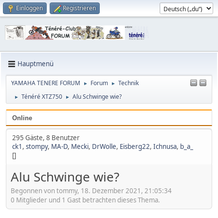
Einloggen
Registrieren
Hauptmenü
YAMAHA TENERE FORUM
Forum
Technik
►
►
Ténéré XTZ750
Alu Schwinge wie?
►
►
Online
295 Gäste, 8 Benutzer
ck1
,
stompy
,
MA-D
,
Mecki
,
DrWolle
,
Eisberg22
,
Ichnusa
,
b_a_
[]
Alu Schwinge wie?
Begonnen von tommy, 18. Dezember 2021, 21:05:34
0 Mitglieder und 1 Gast betrachten dieses Thema.