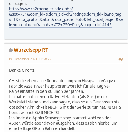
erfragen.
http://www.ch2racing.it/index.php?
&set=751&dom_id=&dom_sld=ch2racing&dom_tld=it&no_tag
s=1&sito_gratis=&sito=&local_page=Foto&left_local_page=&se
leziona_album=Yamaha+XTZ+750+Rally&page_id=14145
Wurzelsepp RT
19. Dezember 2021, 11:58:22
#6
Danke Gnortz,
CH ist die ehemalige Rennabteilung von Husqvarna/Cagiva.
Fabrizio Azzalin war hauptverantwortlich für alle Cagiva-
Rallyeeinsätze in den 80 und 90er Jahren.
Ich hatte mal so einen Rallye-Elefanten (als Gast) in der
Werkstatt stehen und kann sagen, dass so ein Geschoss trotz
optischer Ähnlichkeit NICHTS mit der Serie zu tun hat. NICHTS
heisst wirklich GAR NICHTS!
Ich finde die Aprilia Schwinge sexy, stammt wohl von der
450er, würde aber davon ausgehen, dass es sich hierbei um
eine heftige OP am Rahmen handelt.