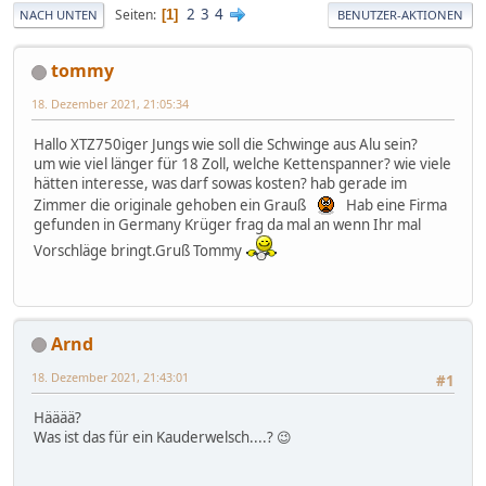
2
3
4
Seiten
1
NACH UNTEN
BENUTZER-AKTIONEN
tommy
18. Dezember 2021, 21:05:34
Hallo XTZ750iger Jungs wie soll die Schwinge aus Alu sein?
um wie viel länger für 18 Zoll, welche Kettenspanner? wie viele
hätten interesse, was darf sowas kosten? hab gerade im
Zimmer die originale gehoben ein Grauß
Hab eine Firma
gefunden in Germany Krüger frag da mal an wenn Ihr mal
Vorschläge bringt.Gruß Tommy
Arnd
18. Dezember 2021, 21:43:01
#1
Hääää?
Was ist das für ein Kauderwelsch....? 😉