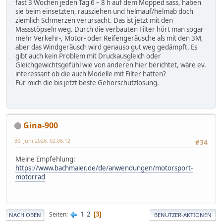
fast 3 Wochen jeden Tag 6 – 8 h auf dem Mopped sass, haben
sie beim einsetzten, rausziehen und helmauf/helmab doch
ziemlich Schmerzen verursacht. Das ist jetzt mit den
Massstöpseln weg. Durch die verbauten Filter hört man sogar
mehr Verkehr-, Motor- oder Reifengeräusche als mit den 3M,
aber das Windgeräusch wird genauso gut weg gedämpft. Es
gibt auch kein Problem mit Druckausgleich oder
Gleichgewichtsgefühl wie von anderen hier berichtet, wäre ev.
interessant ob die auch Modelle mit Filter hatten?
Für mich die bis jetzt beste Gehörschutzlösung.
Gina-900
30. Juni 2026, 02:06:12
#34
Meine Empfehlung:
https://www.bachmaier.de/de/anwendungen/motorsport-
motorrad
1
2
Seiten
3
NACH OBEN
BENUTZER-AKTIONEN