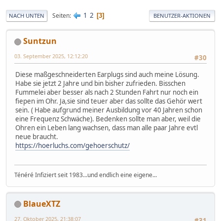
1
2
Seiten
3
NACH UNTEN
BENUTZER-AKTIONEN
Suntzun
03. September 2025, 12:12:20
#30
Diese maßgeschneiderten Earplugs sind auch meine Lösung.
Habe sie jetzt 2 Jahre und bin bisher zufrieden. Bisschen
Fummelei aber besser als nach 2 Stunden Fahrt nur noch ein
fiepen im Ohr. Ja,sie sind teuer aber das sollte das Gehör wert
sein. ( Habe aufgrund meiner Ausbildung vor 40 Jahren schon
eine Frequenz Schwäche). Bedenken sollte man aber, weil die
Ohren ein Leben lang wachsen, dass man alle paar Jahre evtl
neue braucht.
https://hoerluchs.com/gehoerschutz/
Ténéré Infiziert seit 1983...und endlich eine eigene...
BlaueXTZ
27. Oktober 2025, 21:38:07
#31