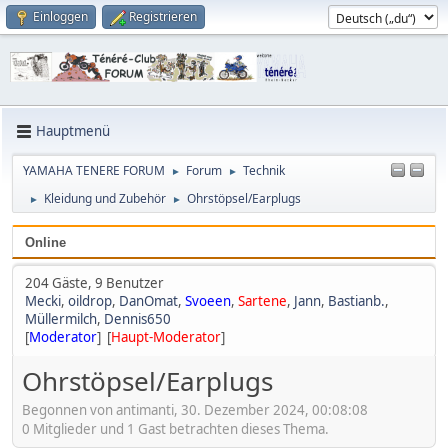
Einloggen
Registrieren
Hauptmenü
YAMAHA TENERE FORUM
Forum
Technik
►
►
Kleidung und Zubehör
Ohrstöpsel/Earplugs
►
►
Online
204 Gäste, 9 Benutzer
Mecki
,
oildrop
,
DanOmat
,
Svoeen
,
Sartene
,
Jann
,
Bastianb.
,
Müllermilch
,
Dennis650
[
Moderator
] [
Haupt-Moderator
]
Ohrstöpsel/Earplugs
Begonnen von antimanti, 30. Dezember 2024, 00:08:08
0 Mitglieder und 1 Gast betrachten dieses Thema.