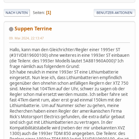
Seiten
1
NACH UNTEN
BENUTZER-AKTIONEN
Suppen Terrine
09. Mai 2024, 22:13:47
Hallo, kann man den Gleichrichter/Regler einer 1995er ST
(#31VD819600100) ohne weiteres in eine 1993er ST einbauen
(die Teilenr. des 1993er Modells lautet 5A881960A000)? Ich
frage nämlich aus folgendem Grund:
Ich habe neulich in meine 1993er ST eine Lithiumbatterie
eingesetzt. Nun lese ich, dass Lithiumbatterien empfindlich
gegenüber den ohnehin schon anfälligen Reglern der XTZ 750
sind. Meine hat 104Tkm auf der Uhr, schwer zu sagen ob der
Regler schon mal ersetzt werden musste. Ich selber fahre seit
fast 4Tkm damit rum, aber erst grad einmal 150km mit der
Lithiumbatterie. Um auf Nummer sicher zu gehen, meine
Recherchen haben einen Regler der amerikanischen Firma
Rick's Motorsport Electrics gefunden, die extra dafür gebaut
sind sich gut mit Lithiumbatterien zu vertragen. In der
Kompatibilitätstabelle wird (neben der mir unbekannten XVZ
1300) auch die 1993er TDM 850 angegeben. Die Teilenr. des