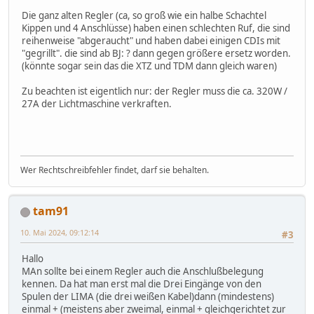
Die ganz alten Regler (ca, so groß wie ein halbe Schachtel
Kippen und 4 Anschlüsse) haben einen schlechten Ruf, die sind
reihenweise "abgeraucht" und haben dabei einigen CDIs mit
"gegrillt". die sind ab BJ: ? dann gegen größere ersetz worden.
(könnte sogar sein das die XTZ und TDM dann gleich waren)
Zu beachten ist eigentlich nur: der Regler muss die ca. 320W /
27A der Lichtmaschine verkraften.
Wer Rechtschreibfehler findet, darf sie behalten.
tam91
10. Mai 2024, 09:12:14
#3
Hallo
MAn sollte bei einem Regler auch die Anschlußbelegung
kennen. Da hat man erst mal die Drei Eingänge von den
Spulen der LIMA (die drei weißen Kabel)dann (mindestens)
einmal + (meistens aber zweimal, einmal + gleichgerichtet zur