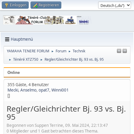
Einloggen
Registrieren
Hauptmenü
YAMAHA TENERE FORUM
Forum
Technik
►
►
Ténéré XTZ750
Regler/Gleichrichter Bj. 93 vs. Bj. 95
►
►
Online
355 Gäste, 4 Benutzer
Mecki
,
Anselmo
,
opat7
,
Winni001
[]
Regler/Gleichrichter Bj. 93 vs. Bj.
95
Begonnen von Suppen Terrine, 09. Mai 2024, 22:13:47
0 Mitglieder und 1 Gast betrachten dieses Thema.