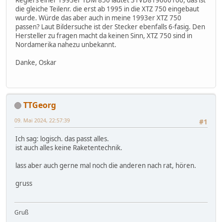
Reglers einer 1993er TDM 850 lautet 31VD819600100, das ist
die gleiche Teilenr. die erst ab 1995 in die XTZ 750 eingebaut
wurde. Würde das aber auch in meine 1993er XTZ 750
passen? Laut Bildersuche ist der Stecker ebenfalls 6-fasig. Den
Hersteller zu fragen macht da keinen Sinn, XTZ 750 sind in
Nordamerika nahezu unbekannt.
Danke, Oskar
TTGeorg
09. Mai 2024, 22:57:39
#1
Ich sag: logisch. das passt alles.
ist auch alles keine Raketentechnik.
lass aber auch gerne mal noch die anderen nach rat, hören.
gruss
Gruß