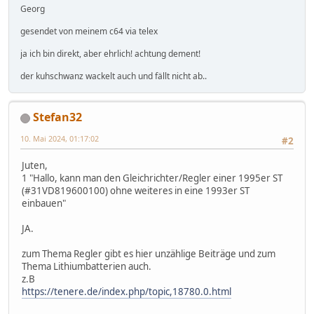
Georg
gesendet von meinem c64 via telex
ja ich bin direkt, aber ehrlich! achtung dement!
der kuhschwanz wackelt auch und fällt nicht ab..
Stefan32
10. Mai 2024, 01:17:02
#2
Juten,
1 "Hallo, kann man den Gleichrichter/Regler einer 1995er ST
(#31VD819600100) ohne weiteres in eine 1993er ST
einbauen"
JA.
zum Thema Regler gibt es hier unzählige Beiträge und zum
Thema Lithiumbatterien auch.
z.B
https://tenere.de/index.php/topic,18780.0.html