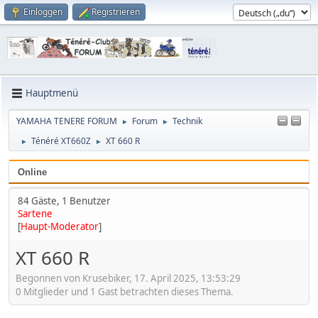
Einloggen
Registrieren
Hauptmenü
YAMAHA TENERE FORUM
Forum
Technik
►
►
Ténéré XT660Z
XT 660 R
►
►
Online
84 Gäste, 1 Benutzer
Sartene
[
Haupt-Moderator
]
XT 660 R
Begonnen von Krusebiker, 17. April 2025, 13:53:29
0 Mitglieder und 1 Gast betrachten dieses Thema.