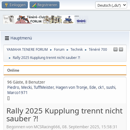
Einloggen
Registrieren
Hauptmenü
YAMAHA TENERE FORUM
Forum
Technik
Ténéré 700
►
►
►
Rally 2025 Kupplung trennt nicht sauber ?!
►
Online
96 Gäste, 8 Benutzer
Piedro
,
Mecki
,
TuffMeister
,
Hagen von Tronje
,
Ede
,
ck1
,
sushi
,
Marco1971
[]
Rally 2025 Kupplung trennt nicht
sauber ?!
Begonnen von MCSRacing666, 08. September 2025, 15:58:31