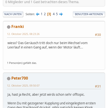
0 Mitglieder und 1 Gast betrachten dieses Thema.
1
2
4
5
Seiten
3
NACH UNTEN
BENUTZER-AKTIONEN
Franki
12. Oktober 2025, 08:23:26
#30
wieso? Das Geräusch tritt doch nur beim Wechsel vom
Leerlauf in einen Gang auf, wenn der Motor läuft...
1 Person(en) gefällt das.
Peter700
12. Oktober 2025, 09:50:07
#31
Ja, hast ja Recht, aber jetzt wirds schon sehr offtopic.
Wenn Du mit gezogener Kupplung und eingelegtem ersten
Gang den Startknopf drückst, gibts natürlich keinen Klonk.