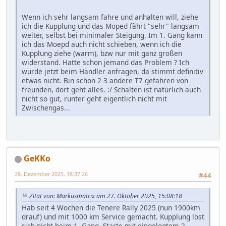
Wenn ich sehr langsam fahre und anhalten will, ziehe
ich die Kupplung und das Moped fährt "sehr" langsam
weiter, selbst bei minimaler Steigung. Im 1. Gang kann
ich das Moepd auch nicht schieben, wenn ich die
Kupplung ziehe (warm), bzw nur mit ganz großen
widerstand. Hatte schon jemand das Problem ? Ich
würde jetzt beim Händler anfragen, da stimmt definitiv
etwas nicht. Bin schon 2-3 andere T7 gefahren von
freunden, dort geht alles. :/ Schalten ist natürlich auch
nicht so gut, runter geht eigentlich nicht mit
Zwischengas...
GeKKo
28. Dezember 2025, 18:37:26
#44
Zitat von: Markusmatrix am 27. Oktober 2025, 15:08:18
Hab seit 4 Wochen die Tenere Rally 2025 (nun 1900km
drauf) und mit 1000 km Service gemacht. Kupplung löst
sich nicht beim 1. Gang. Starte mit eingelegtem 2.