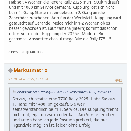
Hab seit 4 Wochen die Tenere Rally 2025 (nun 1900km drauf)
und mit 1000 km Service gemacht. Kupplung löst sich nicht
beim 1. Gang. Starte mit eingelegtem 2. Gang um die
Zahnräder zu schonen. Anruf in der Werkstatt - Kupplung wird
getauscht auf Garantie. Melde mich in 1-2 Wochen ob es
besser geworden ist. Laut Yamaha (intern) kommt das schon
öfters vor mit der Kupplung der 2025er Modelle. Bin
gespannt . Ansonsten absolut mega Bike die Rally T7!!!!!!!
2 Personen gefällt das.
Markusmatrix
27. Oktober 2025, 15:11:54
#43
Zitat von: MCSRacing666 am 08. September 2025, 15:58:31
Servus, ich besitze eine T700 Rally 2025. Habe Sie aus
1. Hand mit 1400 Km gekauft. Sie war
selbstverständlich beim 1. Service. Die Kupplung trennt
nicht gut, egal ob warm oder kalt. Am Versteller oben
und unten habe ich jede Position probiert, die nur
irgendwie möglich ist, leider ohne Erfolg.