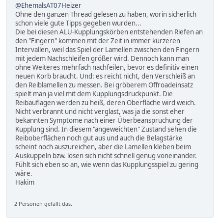
@EhemalsAT07Heizer
Ohne den ganzen Thread gelesen zu haben, worin sicherlich
schon viele gute Tipps gegeben wurden...
Die bei diesen ALU-Kupplungskörben entstehenden Riefen an
den "Fingern" kommen mit der Zeit in immer kürzeren
Intervallen, weil das Spiel der Lamellen zwischen den Fingern
mit jedem Nachschleifen größer wird. Dennoch kann man
ohne Weiteres mehrfach nachfeilen, bevor es definitiv einen
neuen Korb braucht. Und: es reicht nicht, den Verschleiß an
den Reiblamellen zu messen. Bei gröberem Offroadeinsatz
spielt man ja viel mit dem Kupplungsdruckpunkt. Die
Reibauflagen werden zu heiß, deren Oberfläche wird weich.
Nicht verbrannt und nicht verglast, was ja die sonst eher
bekannten Symptome nach einer Überbeanspruchung der
Kupplung sind. In diesem "angeweichten" Zustand sehen die
Reiboberflächen noch gut aus und auch die Belagstärke
scheint noch auszureichen, aber die Lamellen kleben beim
Auskuppeln bzw. lösen sich nicht schnell genug voneinander.
Fühlt sich eben so an, wie wenn das Kupplungsspiel zu gering
wäre.
Hakim
2 Personen gefällt das.