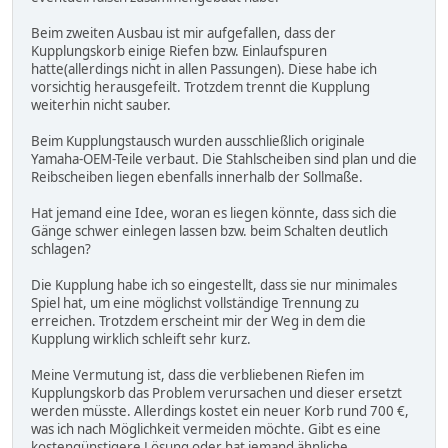
Beim zweiten Ausbau ist mir aufgefallen, dass der
Kupplungskorb einige Riefen bzw. Einlaufspuren
hatte(allerdings nicht in allen Passungen). Diese habe ich
vorsichtig herausgefeilt. Trotzdem trennt die Kupplung
weiterhin nicht sauber.
Beim Kupplungstausch wurden ausschließlich originale
Yamaha-OEM-Teile verbaut. Die Stahlscheiben sind plan und die
Reibscheiben liegen ebenfalls innerhalb der Sollmaße.
Hat jemand eine Idee, woran es liegen könnte, dass sich die
Gänge schwer einlegen lassen bzw. beim Schalten deutlich
schlagen?
Die Kupplung habe ich so eingestellt, dass sie nur minimales
Spiel hat, um eine möglichst vollständige Trennung zu
erreichen. Trotzdem erscheint mir der Weg in dem die
Kupplung wirklich schleift sehr kurz.
Meine Vermutung ist, dass die verbliebenen Riefen im
Kupplungskorb das Problem verursachen und dieser ersetzt
werden müsste. Allerdings kostet ein neuer Korb rund 700 €,
was ich nach Möglichkeit vermeiden möchte. Gibt es eine
kostengünstigere Lösung oder hat jemand ähnliche