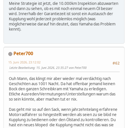
Meine Strategie ist jetzt, die 10.000km Inspektion abzuwarten
und dann zu sehen, ob es mit noch einmal neuem Öl besser
wird. Innerhalb der Garantiezeit ist sonst ein Austausch der
Kupplung wohl jederzeit problemlos möglich (was
möglicherweise darauf hin deutet, dass Yamaha das Problem
kennt).
Peter700
15. Juni 2026, 23:12:02
#62
Letzte Bearbeitung
: 15. Juni 2026, 23:35:27 von Peter700
Ouh Mann, das klingt mir aber wieder mal verdächtig nach
Geschichten aus 1001 Nacht. Da hat offenbar jemand keinen
Bock den ganzen Schreibkram mit Yamaha zu erledigen.
Etliche Ausreden/Vermutungen/Unterstellungen warum das
so sein könnte, aber machen tut er nix.
Das geht mir so auf den Sack, wenn jahrzehntelang erfahrene
Motorradfahrer so hingestellt werden als seien zu sie blöd ne
Kupplung zu bedienen oder den Ölstand zu kontrollieren. Du
hast ein neues Moped die Kupplung macht nicht das was sie