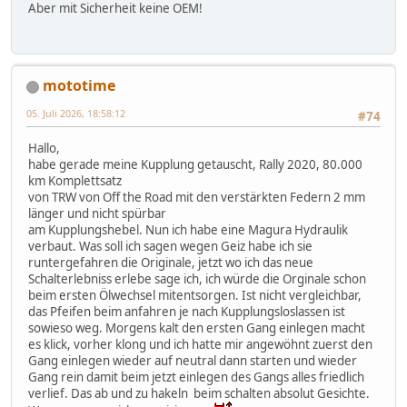
Aber mit Sicherheit keine OEM!
mototime
05. Juli 2026, 18:58:12
#74
Hallo,
habe gerade meine Kupplung getauscht, Rally 2020, 80.000
km Komplettsatz
von TRW von Off the Road mit den verstärkten Federn 2 mm
länger und nicht spürbar
am Kupplungshebel. Nun ich habe eine Magura Hydraulik
verbaut. Was soll ich sagen wegen Geiz habe ich sie
runtergefahren die Originale, jetzt wo ich das neue
Schalterlebniss erlebe sage ich, ich würde die Orginale schon
beim ersten Ölwechsel mitentsorgen. Ist nicht vergleichbar,
das Pfeifen beim anfahren je nach Kupplungsloslassen ist
sowieso weg. Morgens kalt den ersten Gang einlegen macht
es klick, vorher klong und ich hatte mir angewöhnt zuerst den
Gang einlegen wieder auf neutral dann starten und wieder
Gang rein damit beim jetzt einlegen des Gangs alles friedlich
verlief. Das ab und zu hakeln beim schalten absolut Gesichte.