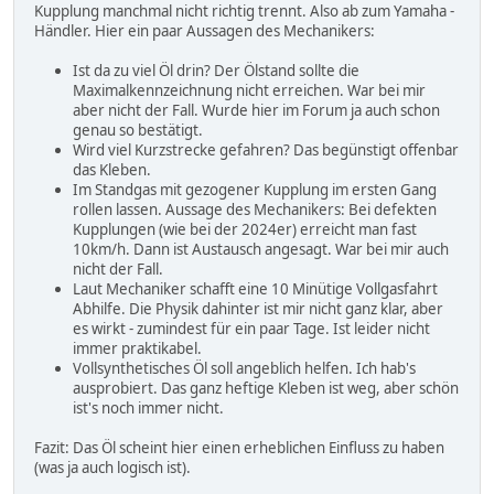
Kupplung manchmal nicht richtig trennt. Also ab zum Yamaha -
Händler. Hier ein paar Aussagen des Mechanikers:
Ist da zu viel Öl drin? Der Ölstand sollte die
Maximalkennzeichnung nicht erreichen. War bei mir
aber nicht der Fall. Wurde hier im Forum ja auch schon
genau so bestätigt.
Wird viel Kurzstrecke gefahren? Das begünstigt offenbar
das Kleben.
Im Standgas mit gezogener Kupplung im ersten Gang
rollen lassen. Aussage des Mechanikers: Bei defekten
Kupplungen (wie bei der 2024er) erreicht man fast
10km/h. Dann ist Austausch angesagt. War bei mir auch
nicht der Fall.
Laut Mechaniker schafft eine 10 Minütige Vollgasfahrt
Abhilfe. Die Physik dahinter ist mir nicht ganz klar, aber
es wirkt - zumindest für ein paar Tage. Ist leider nicht
immer praktikabel.
Vollsynthetisches Öl soll angeblich helfen. Ich hab's
ausprobiert. Das ganz heftige Kleben ist weg, aber schön
ist's noch immer nicht.
Fazit: Das Öl scheint hier einen erheblichen Einfluss zu haben
(was ja auch logisch ist).