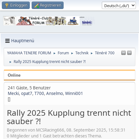
Einloggen
Registrieren
Hauptmenü
YAMAHA TENERE FORUM
Forum
Technik
Ténéré 700
►
►
►
Rally 2025 Kupplung trennt nicht sauber ?!
►
Online
241 Gäste, 5 Benutzer
Mecki
,
opat7
,
T700
,
Anselmo
,
Winni001
[]
Rally 2025 Kupplung trennt nicht
sauber ?!
Begonnen von MCSRacing666, 08. September 2025, 15:58:31
0 Mitglieder und 1 Gast betrachten dieses Thema.