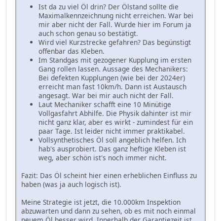
Ist da zu viel Öl drin? Der Ölstand sollte die
Maximalkennzeichnung nicht erreichen. War bei
mir aber nicht der Fall. Wurde hier im Forum ja
auch schon genau so bestätigt.
Wird viel Kurzstrecke gefahren? Das begünstigt
offenbar das Kleben.
Im Standgas mit gezogener Kupplung im ersten
Gang rollen lassen. Aussage des Mechanikers:
Bei defekten Kupplungen (wie bei der 2024er)
erreicht man fast 10km/h. Dann ist Austausch
angesagt. War bei mir auch nicht der Fall.
Laut Mechaniker schafft eine 10 Minütige
Vollgasfahrt Abhilfe. Die Physik dahinter ist mir
nicht ganz klar, aber es wirkt - zumindest für ein
paar Tage. Ist leider nicht immer praktikabel.
Vollsynthetisches Öl soll angeblich helfen. Ich
hab's ausprobiert. Das ganz heftige Kleben ist
weg, aber schön ist's noch immer nicht.
Fazit: Das Öl scheint hier einen erheblichen Einfluss zu
haben (was ja auch logisch ist).
Meine Strategie ist jetzt, die 10.000km Inspektion
abzuwarten und dann zu sehen, ob es mit noch einmal
neuem Öl besser wird. Innerhalb der Garantiezeit ist