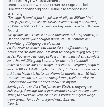
kann man nie gänzlich ausschließen:
Leone Blu aus dem XT1200Z-Forum zur Frage "ABE bei
Fußrasten? Notwendig oder Unsinn?" beschreibt seine
Erfahrung:
"Ein enger Freund erfuhr im Juli, wie wichtig die ABE der Pivot
Pegz (Fußrasten, die sich bei Gewichtsverlagerung mitbewegen)
ist; V-Strom 650, seit Jahren mit den Pegz unterwegs (u.a. Balkan-
Tour, ...).
Wie gesagt, im Juli eine spontane Tagestour Richtung Schweiz, in
Obermaiselstein (Riedbergpass) war Schluss. Kontrolle der
Rennleitung, Stilllegung der Maschine.
An der 700er GS seiner Frau wurde die TT-Kofferhalterung
bemängelt (sie hatte ihre Brille nicht schnell genug griffbereit, um
in den Papieren den richtigen Passus herauszusuchen), ebenfalls
zunächst mit Stilllegung bedroht. Nachdem sie glaubhaft
machen konnte, dass die Träger über eine ABE verfügen, sogar in
einer BMW-Werkstatt angebaut wurden, durfte sie gnädigerweise
mit ihrem Mann als Sozius die Heimreise antreten (ca. 150 km).
Dort die Original-Suzi-Rasten rausgekramt, wieder zurück zur
Polizeiwache, Rasten montiert, wieder Heimfahrt.
Montags dann endlose Telefonate zur Wiedererlangung der
Zulassung, dienstags unser gemeinsames Kurventraining... Ganz
sicher, so erwirkt die Rennleitung kein Verständnis geschweige
denn Einsicht für auch nur irgendwas... :twisted:
Ciao, R.