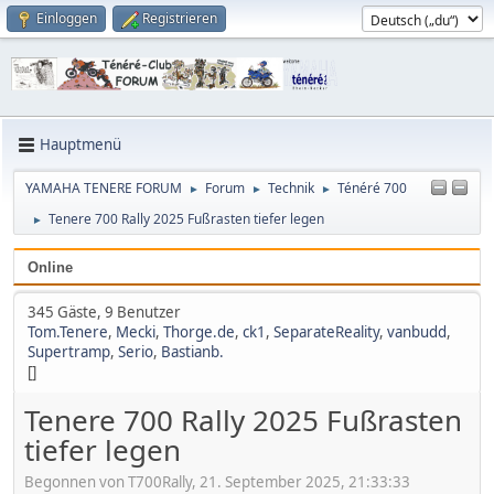
Einloggen
Registrieren
Hauptmenü
YAMAHA TENERE FORUM
Forum
Technik
Ténéré 700
►
►
►
Tenere 700 Rally 2025 Fußrasten tiefer legen
►
Online
345 Gäste, 9 Benutzer
Tom.Tenere
,
Mecki
,
Thorge.de
,
ck1
,
SeparateReality
,
vanbudd
,
Supertramp
,
Serio
,
Bastianb.
[]
Tenere 700 Rally 2025 Fußrasten
tiefer legen
Begonnen von T700Rally, 21. September 2025, 21:33:33