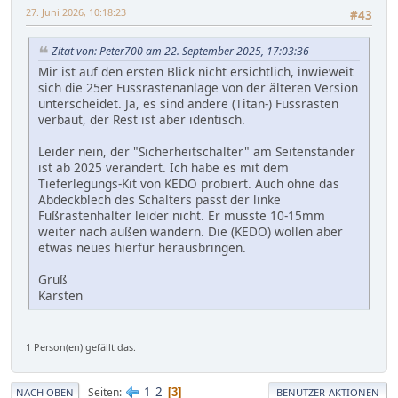
27. Juni 2026, 10:18:23
#43
Zitat von: Peter700 am 22. September 2025, 17:03:36
Mir ist auf den ersten Blick nicht ersichtlich, inwieweit
sich die 25er Fussrastenanlage von der älteren Version
unterscheidet. Ja, es sind andere (Titan-) Fussrasten
verbaut, der Rest ist aber identisch.
Leider nein, der "Sicherheitschalter" am Seitenständer
ist ab 2025 verändert. Ich habe es mit dem
Tieferlegungs-Kit von KEDO probiert. Auch ohne das
Abdeckblech des Schalters passt der linke
Fußrastenhalter leider nicht. Er müsste 10-15mm
weiter nach außen wandern. Die (KEDO) wollen aber
etwas neues hierfür herausbringen.
Gruß
Karsten
1 Person(en) gefällt das.
1
2
Seiten
3
NACH OBEN
BENUTZER-AKTIONEN