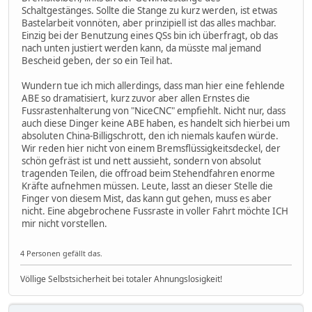
Schaltgestänges. Sollte die Stange zu kurz werden, ist etwas
Bastelarbeit vonnöten, aber prinzipiell ist das alles machbar.
Einzig bei der Benutzung eines QSs bin ich überfragt, ob das
nach unten justiert werden kann, da müsste mal jemand
Bescheid geben, der so ein Teil hat.
Wundern tue ich mich allerdings, dass man hier eine fehlende
ABE so dramatisiert, kurz zuvor aber allen Ernstes die
Fussrastenhalterung von "NiceCNC" empfiehlt. Nicht nur, dass
auch diese Dinger keine ABE haben, es handelt sich hierbei um
absoluten China-Billigschrott, den ich niemals kaufen würde.
Wir reden hier nicht von einem Bremsflüssigkeitsdeckel, der
schön gefräst ist und nett aussieht, sondern von absolut
tragenden Teilen, die offroad beim Stehendfahren enorme
Kräfte aufnehmen müssen. Leute, lasst an dieser Stelle die
Finger von diesem Mist, das kann gut gehen, muss es aber
nicht. Eine abgebrochene Fussraste in voller Fahrt möchte ICH
mir nicht vorstellen.
4 Personen gefällt das.
Völlige Selbstsicherheit bei totaler Ahnungslosigkeit!