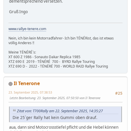
dementsprechend versetzen.
Gruß Ingo
www.rallye-tenere.com
Nein, ich bin kein Motorradfahrer- Ich bin TÉNÉRist, das ist etwas
völlig Anderes !!
Meine TÉNÉRÉ´s:
XT 600 Z 1986 - Sonauto Dakar Replica 1985
XTZ 690 E 2019 - TÉNÉRÉ 700 - BYRD Rallye Touring
XTZ 690 D - 2022 - TÉNÉRÉ 700 - WORLD RAID Rallye Touring
Il Tenerone
23. September 2025, 07:38:53
#25
Letzte Bearbeitung
: 23. September 2025, 07:50:50 von Il Tenerone
Zitat von: T700Rally am 22. September 2025, 14:35:27
Die 25´ger Rally hat kein Gummi oben drauf.
aua, dann sind Motocrossstiefel pflicht und die Hebel können