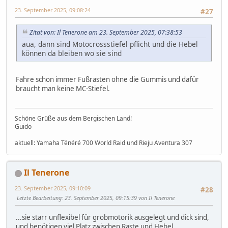
23. September 2025, 09:08:24
#27
Zitat von: Il Tenerone am 23. September 2025, 07:38:53
aua, dann sind Motocrossstiefel pflicht und die Hebel
können da bleiben wo sie sind
Fahre schon immer Fußrasten ohne die Gummis und dafür
braucht man keine MC-Stiefel.
Schöne Grüße aus dem Bergischen Land!
Guido
aktuell: Yamaha Ténéré 700 World Raid und Rieju Aventura 307
Il Tenerone
23. September 2025, 09:10:09
#28
Letzte Bearbeitung
: 23. September 2025, 09:15:39 von Il Tenerone
...sie starr unflexibel für grobmotorik ausgelegt und dick sind,
und benötigen viel Platz zwischen Raste und Hebel