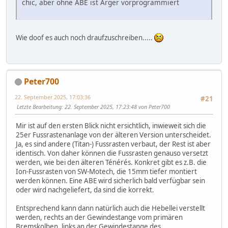
chic, aber ohne ABE ist Ärger vorprogrammiert
Wie doof es auch noch draufzuschreiben.....
Peter700
22. September 2025, 17:03:36
#21
Letzte Bearbeitung
: 22. September 2025, 17:23:48 von Peter700
Mir ist auf den ersten Blick nicht ersichtlich, inwieweit sich die
25er Fussrastenanlage von der älteren Version unterscheidet.
Ja, es sind andere (Titan-) Fussrasten verbaut, der Rest ist aber
identisch. Von daher können die Fussrasten genauso versetzt
werden, wie bei den älteren Ténérés. Konkret gibt es z.B. die
Ion-Fussrasten von SW-Motech, die 15mm tiefer montiert
werden können. Eine ABE wird sicherlich bald verfügbar sein
oder wird nachgeliefert, da sind die korrekt.
Entsprechend kann dann natürlich auch die Hebellei verstellt
werden, rechts an der Gewindestange vom primären
Bremskolben, links an der Gewindestange des