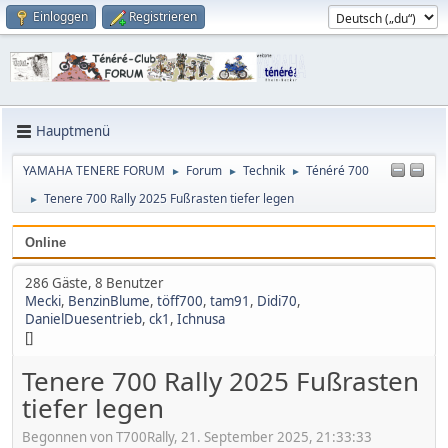
Einloggen
Registrieren
Hauptmenü
YAMAHA TENERE FORUM
Forum
Technik
Ténéré 700
►
►
►
Tenere 700 Rally 2025 Fußrasten tiefer legen
►
Online
286 Gäste, 8 Benutzer
Mecki
,
BenzinBlume
,
töff700
,
tam91
,
Didi70
,
DanielDuesentrieb
,
ck1
,
Ichnusa
[]
Tenere 700 Rally 2025 Fußrasten
tiefer legen
Begonnen von T700Rally, 21. September 2025, 21:33:33