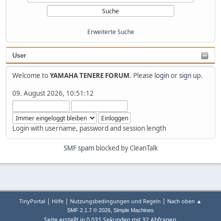
Erweiterte Suche
User
Welcome to
YAMAHA TENERE FORUM
. Please
login
or
sign up
.
09. August 2026, 10:51:12
Login with username, password and session length
SMF spam
blocked by CleanTalk
|
|
|
TinyPortal
Hilfe
Nutzungsbedingungen und Regeln
Nach oben ▲
,
SMF 2.1.7 © 2026
Simple Machines
Seite erstellt in 0.031 Sekunden mit 32 Abfragen.