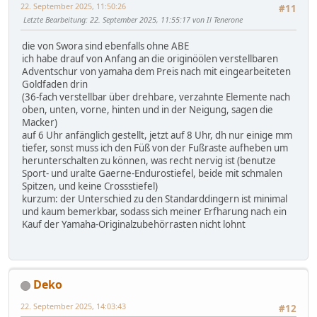
22. September 2025, 11:50:26
#11
Letzte Bearbeitung
: 22. September 2025, 11:55:17 von Il Tenerone
die von Swora sind ebenfalls ohne ABE
ich habe drauf von Anfang an die originöölen verstellbaren
Adventschur von yamaha dem Preis nach mit eingearbeiteten
Goldfaden drin
(36-fach verstellbar über drehbare, verzahnte Elemente nach
oben, unten, vorne, hinten und in der Neigung, sagen die
Macker)
auf 6 Uhr anfänglich gestellt, jetzt auf 8 Uhr, dh nur einige mm
tiefer, sonst muss ich den Füß von der Fußraste aufheben um
herunterschalten zu können, was recht nervig ist (benutze
Sport- und uralte Gaerne-Endurostiefel, beide mit schmalen
Spitzen, und keine Crossstiefel)
kurzum: der Unterschied zu den Standarddingern ist minimal
und kaum bemerkbar, sodass sich meiner Erfharung nach ein
Kauf der Yamaha-Originalzubehörrasten nicht lohnt
Deko
22. September 2025, 14:03:43
#12