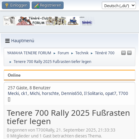
Einloggen
Registrieren
Hauptmenü
YAMAHA TENERE FORUM
Forum
Technik
Ténéré 700
►
►
►
Tenere 700 Rally 2025 Fußrasten tiefer legen
►
Online
257 Gäste, 8 Benutzer
Mecki
,
ck1
,
Michi
,
horschte
,
Dennis650
,
Il Solitario
,
opat7
,
T700
[]
Tenere 700 Rally 2025 Fußrasten
tiefer legen
Begonnen von T700Rally, 21. September 2025, 21:33:33
0 Mitglieder und 1 Gast betrachten dieses Thema.