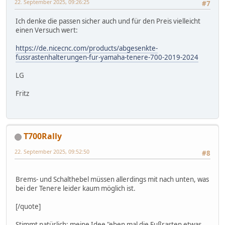
22. September 2025, 09:26:25
#7
Ich denke die passen sicher auch und für den Preis vielleicht
einen Versuch wert:
https://de.nicecnc.com/products/abgesenkte-
fussrastenhalterungen-fur-yamaha-tenere-700-2019-2024
LG
Fritz
T700Rally
22. September 2025, 09:52:50
#8
Brems- und Schalthebel müssen allerdings mit nach unten, was
bei der Tenere leider kaum möglich ist.
[/quote]
Stimmt natürlich; meine Idee "eben mal die Fußrasten etwas