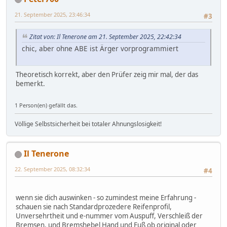
21. September 2025, 23:46:34
#3
Zitat von: Il Tenerone am 21. September 2025, 22:42:34
chic, aber ohne ABE ist Ärger vorprogrammiert
Theoretisch korrekt, aber den Prüfer zeig mir mal, der das
bemerkt.
1 Person(en) gefällt das.
Völlige Selbstsicherheit bei totaler Ahnungslosigkeit!
Il Tenerone
22. September 2025, 08:32:34
#4
wenn sie dich auswinken - so zumindest meine Erfahrung -
schauen sie nach Standardprozedere Reifenprofil,
Unversehrtheit und e-nummer vom Auspuff, Verschleiß der
Bremsen, und Bremshebel Hand und Fuß ob original oder