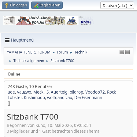
Einloggen
Registrieren
Hauptmenü
YAMAHA TENERE FORUM
Forum
Technik
►
►
Technik allgemein
Sitzbank T700
►
►
Online
248 Gäste, 10 Benutzer
ude
,
vauzwo
,
Mecki
,
S. Auerteig
,
oildrop
,
Voodoo72
,
Rock
Lobster
,
Kushimodo
,
wolfgang vau
,
DerEisenmann
[]
Sitzbank T700
Begonnen von Kuno, 10. Mai 2026, 09:05:54
0 Mitglieder und 1 Gast betrachten dieses Thema.