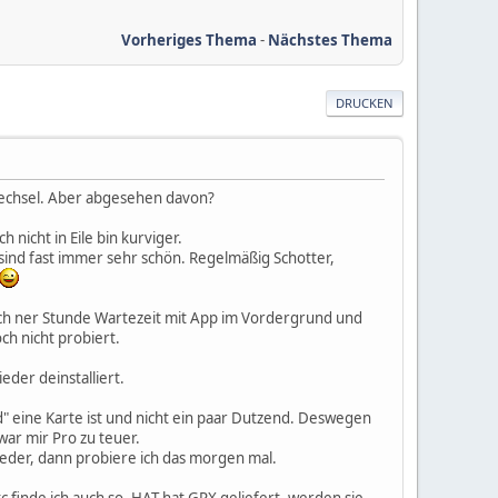
Vorheriges Thema
-
Nächstes Thema
DRUCKEN
wechsel. Aber abgesehen davon?
nicht in Eile bin kurviger.
ind fast immer sehr schön. Regelmäßig Schotter,
ach ner Stunde Wartezeit mit App im Vordergrund und
ch nicht probiert.
eder deinstalliert.
" eine Karte ist und nicht ein paar Dutzend. Deswegen
ar mir Pro zu teuer.
ieder, dann probiere ich das morgen mal.
 finde ich auch so. HAT hat GPX geliefert, werden sie