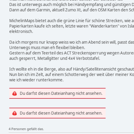
Das ist unterwegs auch möglich bei Händyempfang und günstigen
Dann auf dem Garmin, aktuell Zumo Xt, auf den OSM Karten den Sc
MichelinMaps bietet auch die grüne Linie für schöne Strecken, wie a
Papierkarten kaufe ich selten, letzte waren "Wanderkarten" von Isla
elektronisch.
Da ich morgens nur knapp weiss wo ich am Abend sein will, passt das
Unterwegs muss man eh flexibel bleiben.
Gestern auf dem Teerteil des ACT Streckensperrung wegen Autor
auch gesperrt, Metallgitter und 4x4 Verbotstafel.
Ich wollte eh in die Berge, also auf Händy/Satellitenansicht gescha
Nun bin ich im Zelt, auf einem Schotterweg der weit über meiner 
wie ich wieder runterkomme.
Du darfst diesen Dateianhang nicht ansehen.
Du darfst diesen Dateianhang nicht ansehen.
4 Personen gefällt das.