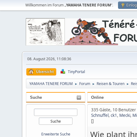
Willkommen im Forum „
YAMAHA TENERE FORUM
“.
Einlo
08. August 2026, 11:08:36
Übersicht
TinyPortal
YAMAHA TENERE FORUM
Forum
Reisen & Touren
Rei
►
►
►
Suche
Online
335 Gäste, 10 Benutzer
Schnuffel
,
ck1
,
Mecki
,
M
[]
Wie plant ih
Erweiterte Suche