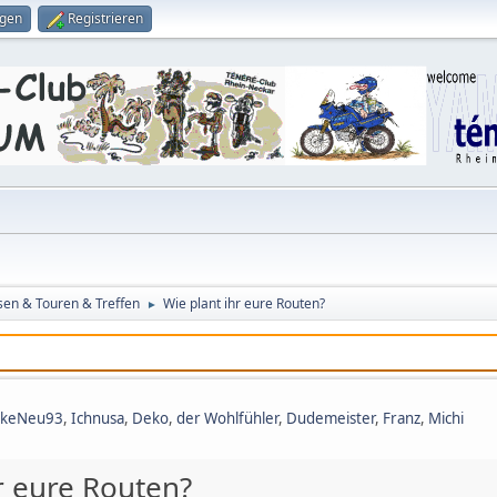
ggen
Registrieren
sen & Touren & Treffen
Wie plant ihr eure Routen?
►
ikeNeu93
,
Ichnusa
,
Deko
,
der Wohlfühler
,
Dudemeister
,
Franz
,
Michi
r eure Routen?