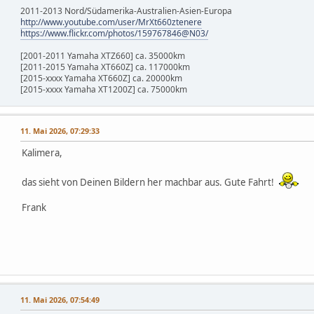
2011-2013 Nord/Südamerika-Australien-Asien-Europa
http://www.youtube.com/user/MrXt660ztenere
https://www.flickr.com/photos/159767846@N03/
[2001-2011 Yamaha XTZ660] ca. 35000km
[2011-2015 Yamaha XT660Z] ca. 117000km
[2015-xxxx Yamaha XT660Z] ca. 20000km
[2015-xxxx Yamaha XT1200Z] ca. 75000km
11. Mai 2026, 07:29:33
Kalimera,
das sieht von Deinen Bildern her machbar aus. Gute Fahrt!
Frank
11. Mai 2026, 07:54:49