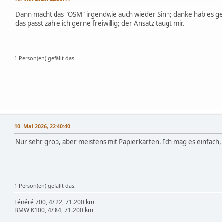
Dann macht das "OSM" irgendwie auch wieder Sinn; danke hab es g
das passt zahle ich gerne freiwillig; der Ansatz taugt mir.
1 Person(en) gefällt das.
10. Mai 2026, 22:40:40
Nur sehr grob, aber meistens mit Papierkarten. Ich mag es einfach,
1 Person(en) gefällt das.
Ténéré 700, 4/'22, 71.200 km
BMW K100, 4/'84, 71.200 km