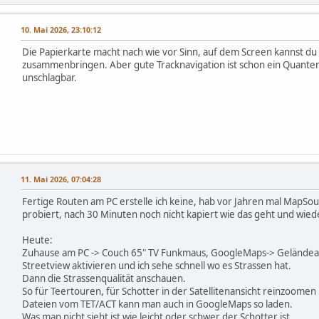
10. Mai 2026, 23:10:12
Die Papierkarte macht nach wie vor Sinn, auf dem Screen kannst du 
zusammenbringen. Aber gute Tracknavigation ist schon ein Quante
unschlagbar.
11. Mai 2026, 07:04:28
Fertige Routen am PC erstelle ich keine, hab vor Jahren mal MapSo
probiert, nach 30 Minuten noch nicht kapiert wie das geht und wieder
Heute:
Zuhause am PC -> Couch 65" TV Funkmaus, GoogleMaps-> Geländeans
Streetview aktivieren und ich sehe schnell wo es Strassen hat.
Dann die Strassenqualität anschauen.
So für Teertouren, für Schotter in der Satellitenansicht reinzoomen
Dateien vom TET/ACT kann man auch in GoogleMaps so laden.
Was man nicht sieht ist wie leicht oder schwer der Schotter ist.