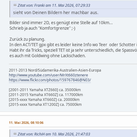
Zitat von: Franki am 11. Mai 2026, 07:29:33
sieht von Deinen Bildern her machbar aus.
Bilder sind immer 2D, es genügt eine Stelle auf 10km...
Schrieb ja auch "Komfortgrenze" ;-)
Zurück zu planung.
In den ACT/TET gpx gibt es leider keine Info wo Teer oder Schotter 
Habt ihr da Tricks, speziell TET ist ja sehr unterschiedlich, die Spas
es auch mit Goldwing ohne Lackschaden.
2011-2013 Nord/Südamerika-Australien-Asien-Europa
http://www.youtube.com/user/MrXt660ztenere
https://www.flickr.com/photos/159767846@N03/
[2001-2011 Yamaha XTZ660] ca. 35000km
[2011-2015 Yamaha XT660Z] ca. 117000km
[2015-xxxx Yamaha XT660Z] ca. 20000km
[2015-xxxx Yamaha XT1200Z] ca. 75000km
11. Mai 2026, 08:10:06
Zitat von: RichiH am 10. Mai 2026, 21:47:03