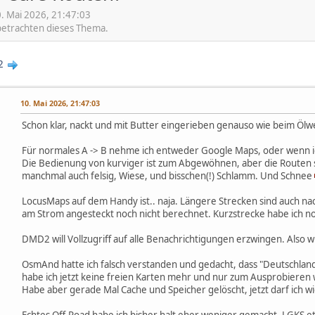
. Mai 2026, 21:47:03
 betrachten dieses Thema.
2
10. Mai 2026, 21:47:03
Schon klar, nackt und mit Butter eingerieben genauso wie beim Öl
Für normales A -> B nehme ich entweder Google Maps, oder wenn ich 
Die Bedienung von kurviger ist zum Abgewöhnen, aber die Routen s
manchmal auch felsig, Wiese, und bisschen(!) Schlamm. Und Schnee
LocusMaps auf dem Handy ist.. naja. Längere Strecken sind auch n
am Strom angesteckt noch nicht berechnet. Kurzstrecke habe ich no
DMD2 will Vollzugriff auf alle Benachrichtigungen erzwingen. Also wi
OsmAnd hatte ich falsch verstanden und gedacht, dass "Deutschland
habe ich jetzt keine freien Karten mehr und nur zum Ausprobieren w
Habe aber gerade Mal Cache und Speicher gelöscht, jetzt darf ich w
Echtes Off-Road habe ich bisher halt eher weniger gemacht. LGKS etc