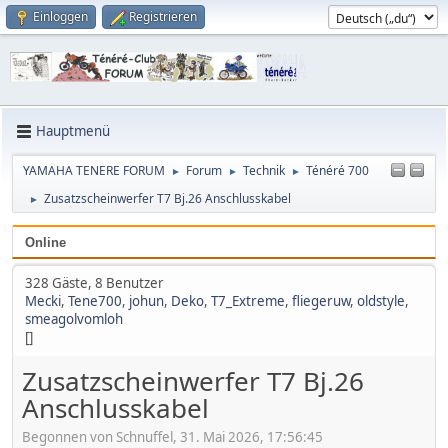
Einloggen
Registrieren
Hauptmenü
YAMAHA TENERE FORUM
Forum
Technik
Ténéré 700
►
►
►
Zusatzscheinwerfer T7 Bj.26 Anschlusskabel
►
Online
328 Gäste, 8 Benutzer
Mecki
,
Tene700
,
johun
,
Deko
,
T7_Extreme
,
fliegeruw
,
oldstyle
,
smeagolvomloh
[]
Zusatzscheinwerfer T7 Bj.26
Anschlusskabel
Begonnen von Schnuffel, 31. Mai 2026, 17:56:45