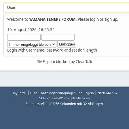
User
Welcome to
YAMAHA TENERE FORUM
. Please
login
or
sign up
.
10. August 2026, 16:25:52
Login with username, password and session length
SMF spam
blocked by CleanTalk
|
|
|
TinyPortal
Hilfe
Nutzungsbedingungen und Regeln
Nach oben ▲
,
SMF 2.1.7 © 2026
Simple Machines
Seite erstellt in 0.056 Sekunden mit 32 Abfragen.