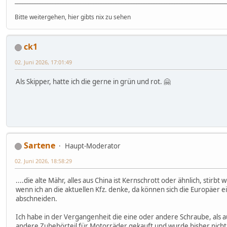
___________________________________________________________________________________
Bitte weitergehen, hier gibts nix zu sehen
ck1
02. Juni 2026, 17:01:49
Als Skipper, hatte ich die gerne in grün und rot. 🤗
Sartene
Haupt-Moderator
02. Juni 2026, 18:58:29
....die alte Mähr, alles aus China ist Kernschrott oder ähnlich, stirbt w
wenn ich an die aktuellen Kfz. denke, da können sich die Europäer e
abschneiden.
Ich habe in der Vergangenheit die eine oder andere Schraube, als a
andere Zubehörteil für Motorräder gekauft und wurde bisher nicht 