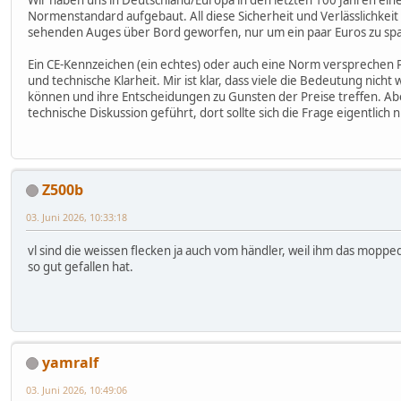
Wir haben uns in Deutschland/Europa in den letzten 100 Jahren ein
Normenstandard aufgebaut. All diese Sicherheit und Verlässlichkeit
sehenden Auges über Bord geworfen, nur um ein paar Euros zu sp
Ein CE-Kennzeichen (ein echtes) oder auch eine Norm versprechen 
und technische Klarheit. Mir ist klar, dass viele die Bedeutung nicht
können und ihre Entscheidungen zu Gunsten der Preise treffen. Abe
technische Diskussion geführt, dort sollte sich die Frage eigentlich ni
Z500b
03. Juni 2026, 10:33:18
vl sind die weissen flecken ja auch vom händler, weil ihm das moppe
so gut gefallen hat.
yamralf
03. Juni 2026, 10:49:06