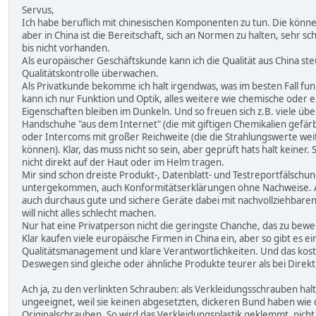
Servus,
Ich habe beruflich mit chinesischen Komponenten zu tun. Die könn
aber in China ist die Bereitschaft, sich an Normen zu halten, sehr 
bis nicht vorhanden.
Als europäischer Geschäftskunde kann ich die Qualität aus China st
Qualitätskontrolle überwachen.
Als Privatkunde bekomme ich halt irgendwas, was im besten Fall fun
kann ich nur Funktion und Optik, alles weitere wie chemische oder e
Eigenschaften bleiben im Dunkeln. Und so freuen sich z.B. viele über
Handschuhe "aus dem Internet" (die mit giftigen Chemikalien gefär
oder Intercoms mit großer Reichweite (die die Strahlungswerte wei
können). Klar, das muss nicht so sein, aber geprüft hats halt keiner.
nicht direkt auf der Haut oder im Helm tragen.
Mir sind schon dreiste Produkt-, Datenblatt- und Testreportfälschu
untergekommen, auch Konformitätserklärungen ohne Nachweise. 
auch durchaus gute und sichere Geräte dabei mit nachvollziehbaren 
will nicht alles schlecht machen.
Nur hat eine Privatperson nicht die geringste Chanche, das zu bewe
Klar kaufen viele europäische Firmen in China ein, aber so gibt es e
Qualitätsmanagement und klare Verantwortlichkeiten. Und das kost
Deswegen sind gleiche oder ähnliche Produkte teurer als bei Direkt
Ach ja, zu den verlinkten Schrauben: als Verkleidungsschrauben halte
ungeeignet, weil sie keinen abgesetzten, dickeren Bund haben wie 
Originalschrauben. So wird das Verkleidungsplastik geklemmt, nicht