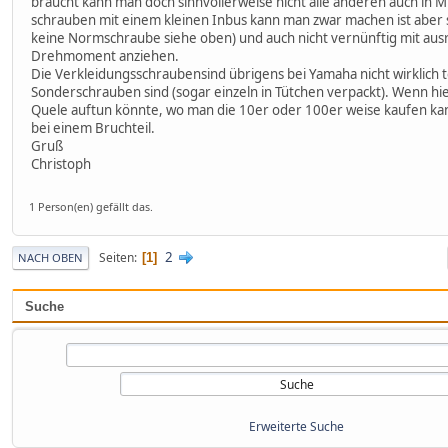
braucht kann man doch sinnvollerweise nicht alle anderen auch in
schrauben mit einem kleinen Inbus kann man zwar machen ist aber
keine Normschraube siehe oben) und auch nicht vernünftig mit au
Drehmoment anziehen.
Die Verkleidungsschraubensind übrigens bei Yamaha nicht wirklich 
Sonderschrauben sind (sogar einzeln in Tütchen verpackt). Wenn hi
Quele auftun könnte, wo man die 10er oder 100er weise kaufen ka
bei einem Bruchteil.
Gruß
Christoph
1 Person(en) gefällt das.
2
Seiten
1
NACH OBEN
Suche
Erweiterte Suche