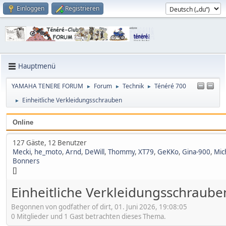
Einloggen
Registrieren
Hauptmenü
YAMAHA TENERE FORUM
Forum
Technik
Ténéré 700
►
►
►
Einheitliche Verkleidungsschrauben
►
Online
127 Gäste, 12 Benutzer
Mecki
,
he_moto
,
Arnd
,
DeWill
,
Thommy
,
XT79
,
GeKKo
,
Gina-900
,
Mic
Bonners
[]
Einheitliche Verkleidungsschraube
Begonnen von godfather of dirt, 01. Juni 2026, 19:08:05
0 Mitglieder und 1 Gast betrachten dieses Thema.