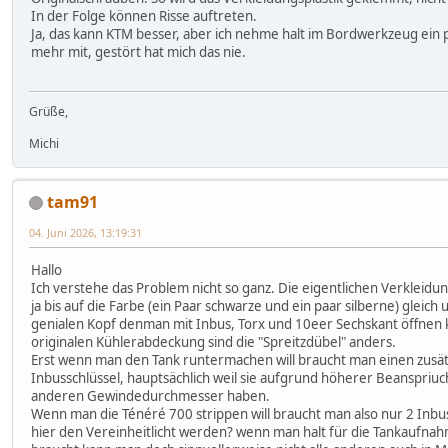
In der Folge können Risse auftreten.
Ja, das kann KTM besser, aber ich nehme halt im Bordwerkzeug ein 
mehr mit, gestört hat mich das nie.
Grüße,
Michi
tam91
04. Juni 2026, 13:19:31
Hallo
Ich verstehe das Problem nicht so ganz. Die eigentlichen Verkleidu
ja bis auf die Farbe (ein Paar schwarze und ein paar silberne) gleic
genialen Kopf denman mit Inbus, Torx und 10eer Sechskant öffnen k
originalen Kühlerabdeckung sind die "Spreitzdübel" anders.
Erst wenn man den Tank runtermachen will braucht man einen zusät
Inbusschlüssel, hauptsächlich weil sie aufgrund höherer Beanspriu
anderen Gewindedurchmesser haben.
Wenn man die Ténéré 700 strippen will braucht man also nur 2 Inbuss
hier den Vereinheitlicht werden? wenn man halt für die Tankaufn