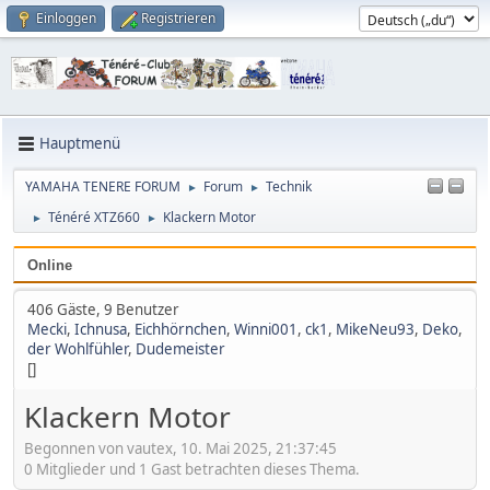
Einloggen
Registrieren
Hauptmenü
YAMAHA TENERE FORUM
Forum
Technik
►
►
Ténéré XTZ660
Klackern Motor
►
►
Online
406 Gäste, 9 Benutzer
Mecki
,
Ichnusa
,
Eichhörnchen
,
Winni001
,
ck1
,
MikeNeu93
,
Deko
,
der Wohlfühler
,
Dudemeister
[]
Klackern Motor
Begonnen von vautex, 10. Mai 2025, 21:37:45
0 Mitglieder und 1 Gast betrachten dieses Thema.