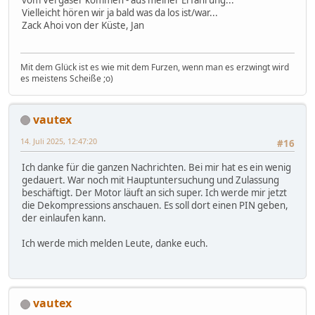
vom Vergaser kommen - aus meiner Erfahrung...
Vielleicht hören wir ja bald was da los ist/war...
Zack Ahoi von der Küste, Jan
Mit dem Glück ist es wie mit dem Furzen, wenn man es erzwingt wird
es meistens Scheiße ;o)
vautex
14. Juli 2025, 12:47:20
#16
Ich danke für die ganzen Nachrichten. Bei mir hat es ein wenig
gedauert. War noch mit Hauptuntersuchung und Zulassung
beschäftigt. Der Motor läuft an sich super. Ich werde mir jetzt
die Dekompressions anschauen. Es soll dort einen PIN geben,
der einlaufen kann.
Ich werde mich melden Leute, danke euch.
vautex