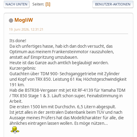
Seiten
1
NACH UNTEN
BENUTZER-AKTIONEN
MogliW
19. Juni 2026, 12:31:21
Its done!
Da ich unfertiges hasse, hab ich dan doch versucht, das
Optimum aus meinem Frankensteinmotor rauszuholen,
anstatt auf Einspritzung umzubauen.
Heute ist das Ganze auch amtlich beglaubigt worden.
Kurzergebnis:
Gutachten über TDM 900- Sechsganggetriebe mit Zylinder
und Kopf von TRX 850. Leistung 61 Kw, Höchstgeschwindigkeit
191 km.
Hab die BSTR38-Vergaser mit Jet Kit RF-4139 für Yamaha TDM
/ TRX 850 Stage 1 & 3. Läuft schon super, Feinabstimmung in
Arbeit.
Die ersten 1500 km mit Durchschn. 6,5 Litern abgespult.
Ist jetzt alles in der zentralen Datenbank beim TÜV und nach
Aussage meines Prüfers hat das Modellcharakter für alle, die
ähnliches eintragen lassen wollen. Es möge nützen...