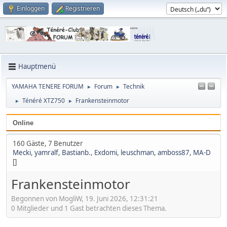
Einloggen
Registrieren
Hauptmenü
YAMAHA TENERE FORUM
Forum
Technik
►
►
Ténéré XTZ750
Frankensteinmotor
►
►
Online
160 Gäste, 7 Benutzer
Mecki
,
yamralf
,
Bastianb.
,
Exdomi
,
leuschman
,
amboss87
,
MA-D
[]
Frankensteinmotor
Begonnen von MogliW, 19. Juni 2026, 12:31:21
0 Mitglieder und 1 Gast betrachten dieses Thema.