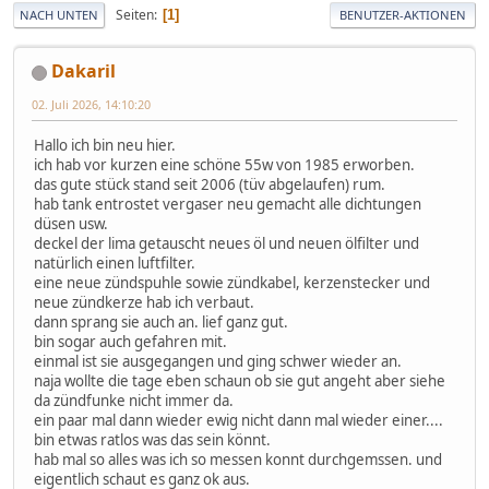
Seiten
1
NACH UNTEN
BENUTZER-AKTIONEN
Dakaril
02. Juli 2026, 14:10:20
Hallo ich bin neu hier.
ich hab vor kurzen eine schöne 55w von 1985 erworben.
das gute stück stand seit 2006 (tüv abgelaufen) rum.
hab tank entrostet vergaser neu gemacht alle dichtungen
düsen usw.
deckel der lima getauscht neues öl und neuen ölfilter und
natürlich einen luftfilter.
eine neue zündspuhle sowie zündkabel, kerzenstecker und
neue zündkerze hab ich verbaut.
dann sprang sie auch an. lief ganz gut.
bin sogar auch gefahren mit.
einmal ist sie ausgegangen und ging schwer wieder an.
naja wollte die tage eben schaun ob sie gut angeht aber siehe
da zündfunke nicht immer da.
ein paar mal dann wieder ewig nicht dann mal wieder einer....
bin etwas ratlos was das sein könnt.
hab mal so alles was ich so messen konnt durchgemssen. und
eigentlich schaut es ganz ok aus.