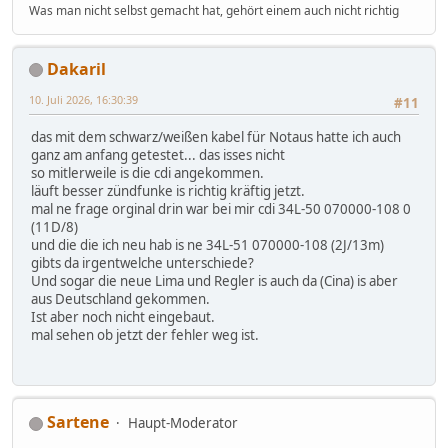
Was man nicht selbst gemacht hat, gehört einem auch nicht richtig
Dakaril
10. Juli 2026, 16:30:39
#11
das mit dem schwarz/weißen kabel für Notaus hatte ich auch
ganz am anfang getestet... das isses nicht
so mitlerweile is die cdi angekommen.
läuft besser zündfunke is richtig kräftig jetzt.
mal ne frage orginal drin war bei mir cdi 34L-50 070000-108 0
(11D/8)
und die die ich neu hab is ne 34L-51 070000-108 (2J/13m)
gibts da irgentwelche unterschiede?
Und sogar die neue Lima und Regler is auch da (Cina) is aber
aus Deutschland gekommen.
Ist aber noch nicht eingebaut.
mal sehen ob jetzt der fehler weg ist.
Sartene
Haupt-Moderator