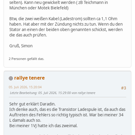
selten). Kann neu gewickelt werden ( zB Teichmann in
München oder Motek Bielefeld)
Btw, die zwei weißen Kabel (Ladestrom) sollten ca 1,1 Ohm
haben. Hat aber mit der Zündung nichts zu tun. Wenn du den
Stator an einen der beiden oben genannten schickst, werden
die das auch prüfen.
Gruß, Simon
2 Personen gefällt das.
rallye tenere
05. Juli 2026, 15:20:04
#3
Letzte Bearbeitung
: 05. Juli 2026, 15:29:00 von rallye tenere
Sehr gut erklärt Daradin.
Ich denke auch, das es die Transistor Ladespule ist, da auch das
Auftreten des Fehlers so richtig typisch ist. War bei meiner 34
L damals auch so.
Bei meiner 1VJ hatte ich das zweimal.