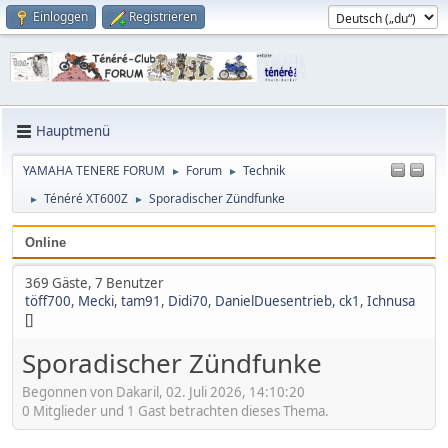
Einloggen
Registrieren
Hauptmenü
YAMAHA TENERE FORUM
Forum
Technik
►
►
Ténéré XT600Z
Sporadischer Zündfunke
►
►
Online
369 Gäste, 7 Benutzer
töff700
,
Mecki
,
tam91
,
Didi70
,
DanielDuesentrieb
,
ck1
,
Ichnusa
[]
Sporadischer Zündfunke
Begonnen von Dakaril, 02. Juli 2026, 14:10:20
0 Mitglieder und 1 Gast betrachten dieses Thema.