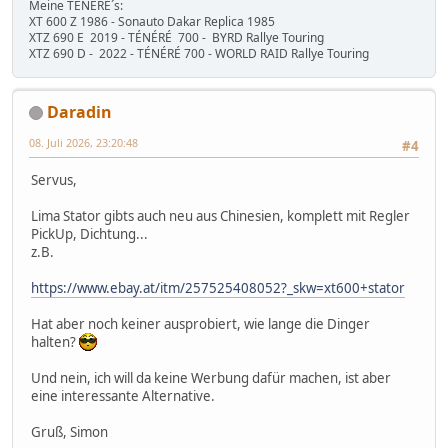
Meine TÉNÉRÉ´s:
XT 600 Z 1986 - Sonauto Dakar Replica 1985
XTZ 690 E 2019 - TÉNÉRÉ 700 - BYRD Rallye Touring
XTZ 690 D - 2022 - TÉNÉRÉ 700 - WORLD RAID Rallye Touring
Daradin
08. Juli 2026, 23:20:48
#4
Servus,
Lima Stator gibts auch neu aus Chinesien, komplett mit Regler
PickUp, Dichtung...
z.B.
https://www.ebay.at/itm/257525408052?_skw=xt600+stator
Hat aber noch keiner ausprobiert, wie lange die Dinger
halten?
Und nein, ich will da keine Werbung dafür machen, ist aber
eine interessante Alternative.
Gruß, Simon