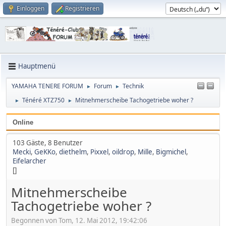
Einloggen
Registrieren
Hauptmenü
YAMAHA TENERE FORUM
Forum
Technik
►
►
Ténéré XTZ750
Mitnehmerscheibe Tachogetriebe woher ?
►
►
Online
103 Gäste, 8 Benutzer
Mecki
,
GeKKo
,
diethelm
,
Pixxel
,
oildrop
,
Mille
,
Bigmichel
,
Eifelarcher
[]
Mitnehmerscheibe
Tachogetriebe woher ?
Begonnen von Tom, 12. Mai 2012, 19:42:06