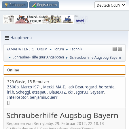
Einloggen
Registrieren
Hauptmenü
YAMAHA TENERE FORUM
Forum
Technik
►
►
Schrauber-Hilfe (nur Angebote!)
Schrauberhilfe Augsbug Bayern
►
►
Online
329 Gäste, 15 Benutzer
Z500b
,
Marco1971
,
Mecki
,
MA-D
,
Jack Beauregard
,
horschte
,
iri.b
,
Scheggi
,
etzepaul
,
BlaueXTZ
,
ck1
,
Igor33
,
Sayaem
,
Interceptor
,
benjamin.duerr
[]
Schrauberhilfe Augsbug Bayern
Begonnen von Bernybaby, 29. Februar 2012, 22:18:13