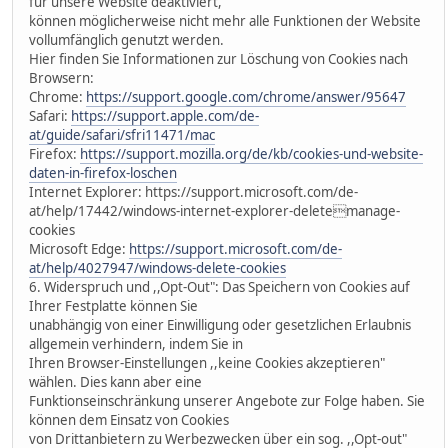
für unsere Website deaktiviert,
können möglicherweise nicht mehr alle Funktionen der Website
vollumfänglich genutzt werden.
Hier finden Sie Informationen zur Löschung von Cookies nach
Browsern:
Chrome:
https://support.google.com/chrome/answer/95647
Safari:
https://support.apple.com/de-
at/guide/safari/sfri11471/mac
Firefox:
https://support.mozilla.org/de/kb/cookies-und-website-
daten-in-firefox-loschen
Internet Explorer: https://support.microsoft.com/de-
at/help/17442/windows-internet-explorer-deletemanage-
cookies
Microsoft Edge:
https://support.microsoft.com/de-
at/help/4027947/windows-delete-cookies
6. Widerspruch und ,,Opt-Out": Das Speichern von Cookies auf
Ihrer Festplatte können Sie
unabhängig von einer Einwilligung oder gesetzlichen Erlaubnis
allgemein verhindern, indem Sie in
Ihren Browser-Einstellungen ,,keine Cookies akzeptieren"
wählen. Dies kann aber eine
Funktionseinschränkung unserer Angebote zur Folge haben. Sie
können dem Einsatz von Cookies
von Drittanbietern zu Werbezwecken über ein sog. ,,Opt-out"