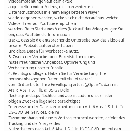
Videoempfehlungen auf dem aktuell
abgespielten Video. Videos, die im erweiterten
Datenschutzmodus in einem eingebetteten Player
wiedergegeben werden, wirken sich nicht darauf aus, welche
Videos Ihnen auf YouTube empfohlen
werden. Beim Start eines Videos (Klick auf das Video) willigen Sie
ein, dass YouTube die Information
trackt, dass Sie die entsprechende Unterseite bzw. das Video auf
unserer Website aufgerufen haben
und diese Daten für Werbezecke nutzt.
3. Zweck der Verarbeitung: Bereitstellung eines
nutzerfreundlichen Angebots, Optimierung und
Verbesserung unserer Inhalte.
4. Rechtsgrundlagen: Haben Sie für Verarbeitung Ihrer
personenbezogenen Daten mittels ,,etracker"
vom Drittanbieter Ihre Einwilligung erteilt (,,Opt-in"), dann ist
Art. 6 Abs. 1 S. 1 lit. a) DS-GVO die
Rechtsgrundlage. Rechtsgrundlage ist zudem unser in den
obigen Zwecken liegendes berechtigtes
Interesse an der Datenverarbeitung nach Art. 6 Abs. 1 S.1 lit. f)
DS-GVO. Bei Services, die im
Zusammenhang mit einem Vertrag erbracht werden, erfolgt das
Tracking und die Analyse des
Nutzerhaltens nach Art. 6 Abs. 1 S. 1 lit. b) DS-GVO, um mit den