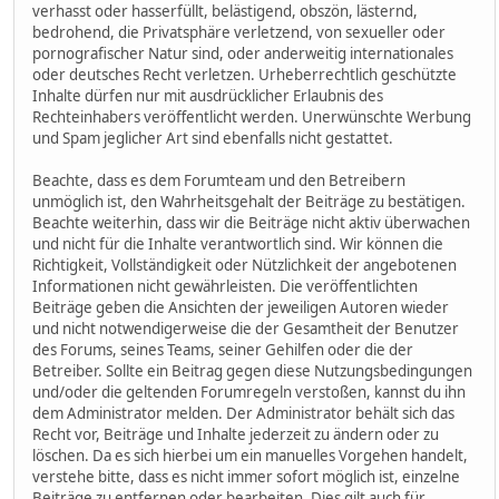
verhasst oder hasserfüllt, belästigend, obszön, lästernd,
bedrohend, die Privatsphäre verletzend, von sexueller oder
pornografischer Natur sind, oder anderweitig internationales
oder deutsches Recht verletzen. Urheberrechtlich geschützte
Inhalte dürfen nur mit ausdrücklicher Erlaubnis des
Rechteinhabers veröffentlicht werden. Unerwünschte Werbung
und Spam jeglicher Art sind ebenfalls nicht gestattet.
Beachte, dass es dem Forumteam und den Betreibern
unmöglich ist, den Wahrheitsgehalt der Beiträge zu bestätigen.
Beachte weiterhin, dass wir die Beiträge nicht aktiv überwachen
und nicht für die Inhalte verantwortlich sind. Wir können die
Richtigkeit, Vollständigkeit oder Nützlichkeit der angebotenen
Informationen nicht gewährleisten. Die veröffentlichten
Beiträge geben die Ansichten der jeweiligen Autoren wieder
und nicht notwendigerweise die der Gesamtheit der Benutzer
des Forums, seines Teams, seiner Gehilfen oder die der
Betreiber. Sollte ein Beitrag gegen diese Nutzungsbedingungen
und/oder die geltenden Forumregeln verstoßen, kannst du ihn
dem Administrator melden. Der Administrator behält sich das
Recht vor, Beiträge und Inhalte jederzeit zu ändern oder zu
löschen. Da es sich hierbei um ein manuelles Vorgehen handelt,
verstehe bitte, dass es nicht immer sofort möglich ist, einzelne
Beiträge zu entfernen oder bearbeiten. Dies gilt auch für