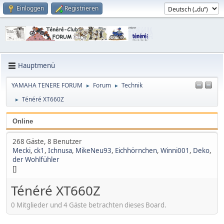
Einloggen
Registrieren
Hauptmenü
YAMAHA TENERE FORUM
Forum
Technik
►
►
Ténéré XT660Z
►
Online
268 Gäste, 8 Benutzer
Mecki
,
ck1
,
Ichnusa
,
MikeNeu93
,
Eichhörnchen
,
Winni001
,
Deko
,
der Wohlfühler
[]
Ténéré XT660Z
0 Mitglieder und 4 Gäste betrachten dieses Board.