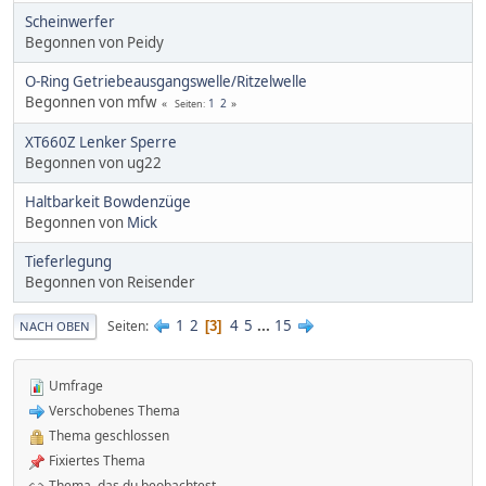
Scheinwerfer
Begonnen von Peidy
O-Ring Getriebeausgangswelle/Ritzelwelle
Begonnen von mfw
1
2
Seiten
XT660Z Lenker Sperre
Begonnen von ug22
Haltbarkeit Bowdenzüge
Begonnen von
Mick
Tieferlegung
Begonnen von Reisender
1
2
4
5
...
15
Seiten
3
NACH OBEN
Umfrage
Verschobenes Thema
Thema geschlossen
Fixiertes Thema
Thema, das du beobachtest