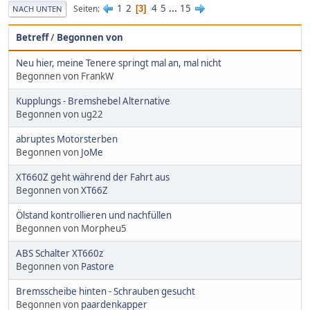
1
2
4
5
...
15
Seiten
3
NACH UNTEN
Betreff
/
Begonnen von
Neu hier, meine Tenere springt mal an, mal nicht
Begonnen von FrankW
Kupplungs - Bremshebel Alternative
Begonnen von ug22
abruptes Motorsterben
Begonnen von
JoMe
XT660Z geht während der Fahrt aus
Begonnen von
XT66Z
Ölstand kontrollieren und nachfüllen
Begonnen von Morpheu5
ABS Schalter XT660z
Begonnen von
Pastore
Bremsscheibe hinten - Schrauben gesucht
Begonnen von
paardenkapper