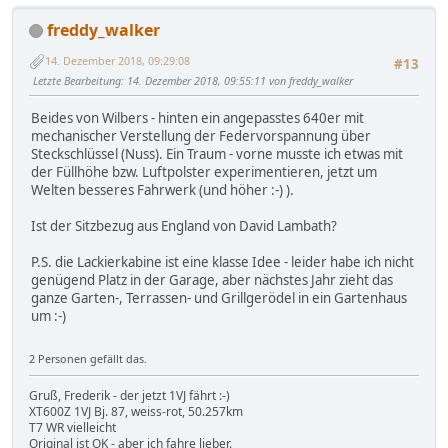
freddy_walker
14. Dezember 2018, 09:29:08
#13
Letzte Bearbeitung
: 14. Dezember 2018, 09:55:11 von freddy_walker
Beides von Wilbers - hinten ein angepasstes 640er mit
mechanischer Verstellung der Federvorspannung über
Steckschlüssel (Nuss). Ein Traum - vorne musste ich etwas mit
der Füllhöhe bzw. Luftpolster experimentieren, jetzt um
Welten besseres Fahrwerk (und höher :-) ).
Ist der Sitzbezug aus England von David Lambath?
P.S. die Lackierkabine ist eine klasse Idee - leider habe ich nicht
genügend Platz in der Garage, aber nächstes Jahr zieht das
ganze Garten-, Terrassen- und Grillgerödel in ein Gartenhaus
um :-)
2 Personen gefällt das.
Gruß, Frederik - der jetzt 1VJ fährt :-)
XT600Z 1VJ Bj. 87, weiss-rot, 50.257km
T7 WR vielleicht
Original ist OK - aber ich fahre lieber.