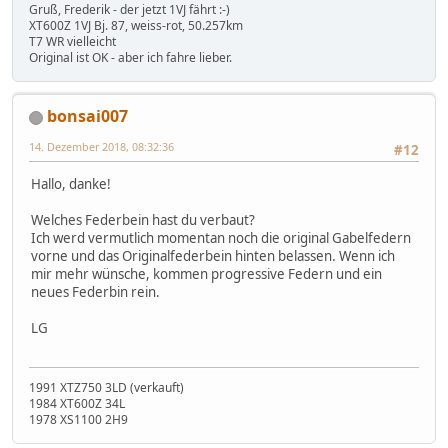
Gruß, Frederik - der jetzt 1VJ fährt :-)
XT600Z 1VJ Bj. 87, weiss-rot, 50.257km
T7 WR vielleicht
Original ist OK - aber ich fahre lieber.
bonsai007
14. Dezember 2018, 08:32:36
#12
Hallo, danke!
Welches Federbein hast du verbaut?
Ich werd vermutlich momentan noch die original Gabelfedern
vorne und das Originalfederbein hinten belassen. Wenn ich
mir mehr wünsche, kommen progressive Federn und ein
neues Federbin rein.
LG
1991 XTZ750 3LD (verkauft)
1984 XT600Z 34L
1978 XS1100 2H9