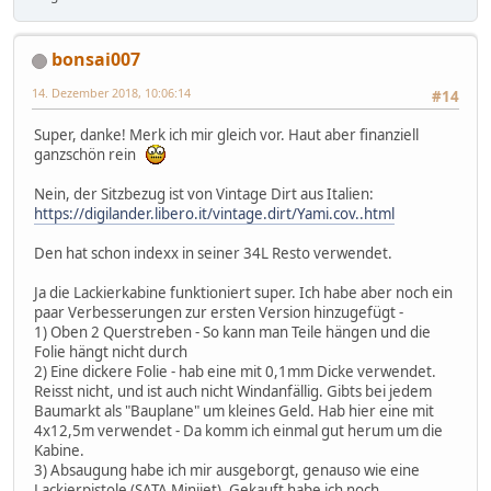
bonsai007
14. Dezember 2018, 10:06:14
#14
Super, danke! Merk ich mir gleich vor. Haut aber finanziell
ganzschön rein
Nein, der Sitzbezug ist von Vintage Dirt aus Italien:
https://digilander.libero.it/vintage.dirt/Yami.cov..html
Den hat schon indexx in seiner 34L Resto verwendet.
Ja die Lackierkabine funktioniert super. Ich habe aber noch ein
paar Verbesserungen zur ersten Version hinzugefügt -
1) Oben 2 Querstreben - So kann man Teile hängen und die
Folie hängt nicht durch
2) Eine dickere Folie - hab eine mit 0,1mm Dicke verwendet.
Reisst nicht, und ist auch nicht Windanfällig. Gibts bei jedem
Baumarkt als "Bauplane" um kleines Geld. Hab hier eine mit
4x12,5m verwendet - Da komm ich einmal gut herum um die
Kabine.
3) Absaugung habe ich mir ausgeborgt, genauso wie eine
Lackierpistole (SATA Minijet). Gekauft habe ich noch