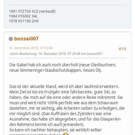
1991 XTZ750 3LD (verkauft)
1984 XT600Z 34L
1978 XS1100 2H9
bonsai007
14. Dezember 2018, 07:10:04
#10
Letzte Bearbeitung
: 14. Dezember 2018, 07:29:48 von bonsai007
Die Gabel hab ich auch noch überholt (neue Gleitbuchsen,
neue Simmeringe+Staubschutzkappen, neues Öl).
Das ist der aktuelle Stand, werd ich aber laufend erweitern.
Mein Ziel ist bis ins Frühjahr eine fahrbereite, gute 34L zu
haben, die mich auf die eine oder andere Reise mitnimmt. Sie
muss und wird nicht 100% perfekt wie aus dem Schauraum
dastehen, mir ist wichtig, alle Arbeiten selber zu erledigen, die
mir möglich sind. (Das Auffräsen des Zylinders war eine
Ausnahme, das habe ich abgegeben, und für das Glasperlen
des Rahmens kenne ich auch jemanden).
So kann ich nachher behaupten, sie wirklich selber