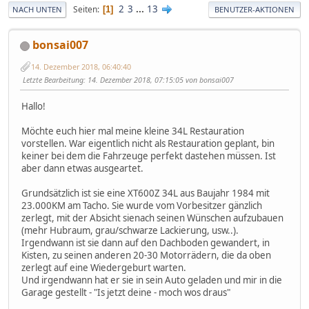
2
3
...
13
Seiten
1
NACH UNTEN
BENUTZER-AKTIONEN
bonsai007
14. Dezember 2018, 06:40:40
Letzte Bearbeitung
: 14. Dezember 2018, 07:15:05 von bonsai007
Hallo!
Möchte euch hier mal meine kleine 34L Restauration
vorstellen. War eigentlich nicht als Restauration geplant, bin
keiner bei dem die Fahrzeuge perfekt dastehen müssen. Ist
aber dann etwas ausgeartet.
Grundsätzlich ist sie eine XT600Z 34L aus Baujahr 1984 mit
23.000KM am Tacho. Sie wurde vom Vorbesitzer gänzlich
zerlegt, mit der Absicht sienach seinen Wünschen aufzubauen
(mehr Hubraum, grau/schwarze Lackierung, usw..).
Irgendwann ist sie dann auf den Dachboden gewandert, in
Kisten, zu seinen anderen 20-30 Motorrädern, die da oben
zerlegt auf eine Wiedergeburt warten.
Und irgendwann hat er sie in sein Auto geladen und mir in die
Garage gestellt - "Is jetzt deine - moch wos draus"