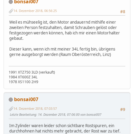
bonsai007
14. Dezember 2018, 06:56:25
#8
Weil es mühseelig ist, den Motor andauernd mithilfe einer
zweiten Person festzuhalten, damit Schrauben gelöst oder
festgezogen werden können, hab ich mir einen Motorhalter
gebaut.
Dieser kann, wenn ich mit meiner 34L fertig bin, übrigens
gerne ausgeborgt werden (Raum Oberösterreich, Linz)
1991 XTZ750 3LD (verkauft)
1984 XT600Z 34L
1978 XS1100 2H9
bonsai007
14. Dezember 2018, 07:03:57
#9
Letzte Bearbeitung
: 14. Dezember 2018, 07:06:00 von bonsai007
Im Zylinder waren leider schon sichtbare Rostspuren, ein
durchhohnen hat nichts mehr gebracht, der Rost war zu tief.