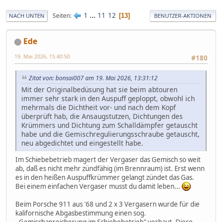
1
...
11
12
Seiten
13
NACH UNTEN
BENUTZER-AKTIONEN
Ede
19. Mai 2026, 15:40:50
#180
Zitat von: bonsai007 am 19. Mai 2026, 13:31:12
Mit der Originalbedüsung hat sie beim abtouren
immer sehr stark in den Auspuff geploppt, obwohl ich
mehrmals die Dichtheit vor- und nach dem Kopf
überprüft hab, die Ansaugstutzen, Dichtungen des
Krümmers und Dichtung zum Schalldämpfer getauscht
habe und die Gemischregulierungsschraube getauscht,
neu abgedichtet und eingestellt habe.
Im Schiebebetrieb magert der Vergaser das Gemisch so weit
ab, daß es nicht mehr zündfähig (im Brennraum) ist. Erst wenn
es in den heißen Auspuffkrümmer gelangt zündet das Gas.
Bei einem einfachen Vergaser musst du damit leben...
Beim Porsche 911 aus '68 und 2 x 3 Vergasern wurde für die
kalifornische Abgasbestimmung einen sog.