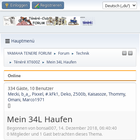
Einloggen
Registrieren
Hauptmenü
YAMAHA TENERE FORUM
Forum
Technik
►
►
Ténéré XT600Z
Mein 34L Haufen
►
►
Online
334 Gäste, 10 Benutzer
Mecki
,
b_a_
,
Pixxel
,
#.kFk1
,
Deko
,
Z500b
,
Kaisasoze
,
Thommy
,
Omani
,
Marco1971
[]
Mein 34L Haufen
Begonnen von bonsai007, 14. Dezember 2018, 06:40:40
0 Mitglieder und 1 Gast betrachten dieses Thema.