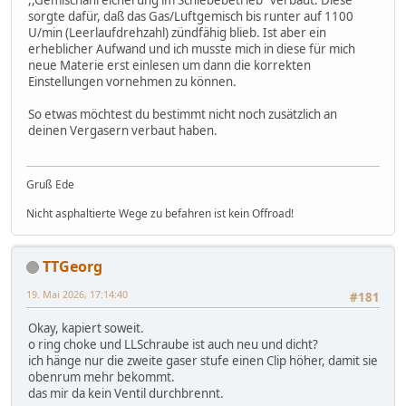
,,Gemischanreicherung im Schiebebetrieb" verbaut. Diese
sorgte dafür, daß das Gas/Luftgemisch bis runter auf 1100
U/min (Leerlaufdrehzahl) zündfähig blieb. Ist aber ein
erheblicher Aufwand und ich musste mich in diese für mich
neue Materie erst einlesen um dann die korrekten
Einstellungen vornehmen zu können.
So etwas möchtest du bestimmt nicht noch zusätzlich an
deinen Vergasern verbaut haben.
Gruß Ede
Nicht asphaltierte Wege zu befahren ist kein Offroad!
TTGeorg
19. Mai 2026, 17:14:40
#181
Okay, kapiert soweit.
o ring choke und LLSchraube ist auch neu und dicht?
ich hänge nur die zweite gaser stufe einen Clip höher, damit sie
obenrum mehr bekommt.
das mir da kein Ventil durchbrennt.