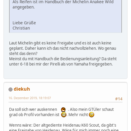
Als Reifen ist im Handbuch der Michelin Anakee Wild
angegeben.
Liebe Grüße
Christian
Laut Michelin gibt es keine Freigabe und es ist auch keine
geplant. Daher kann ich das nicht nachvollziehen. Wo genau
steht das denn?
Meinst du mit Handbuch die Bedienungsanleitung? Da steht
unter 6-18 bei mir der Pirelli als von Yamaha freigegeben.
diekuh
16. Dezember 2019, 18:19:07
#14
Da soll sich wer auskennen
. Also mein GTÜler schaut
grad ob Profil vorhanden ist
. Mehr nicht
Wenns wäre: Der altgediente Heidenau K60 Scout, da gibt's
eine Freigabe von Heidenau. Wäre für mich immer noch eine