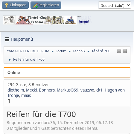
Einloggen
Registrieren
Hauptmenü
YAMAHA TENERE FORUM
Forum
Technik
Ténéré 700
►
►
►
Reifen für die T700
►
Online
294 Gäste, 8 Benutzer
diethelm
,
Mecki
,
Bonners
,
MarkusO69
,
vauzwo
,
ck1
,
Hagen von
Tronje
,
maas
[]
Reifen für die T700
Begonnen von vanduro36, 15. Dezember 2019, 06:17:13
0 Mitglieder und 1 Gast betrachten dieses Thema.