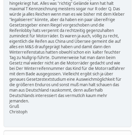
hingekriegt hat. Alles was "richtig" Gelände kann hat halt
maximal T Kennzeichnung meistens sogar nur R oder Q. Das
würde ja alles Reichen wenn man es wie bisher mit dem Kleber
"legalisieren" könnte, aber da haben ein paar übereifrige
Gesetzesgeber einen Riegel vorgeschoben und die
Reifenlobby hats verpennt da rechtzeitig gegenzuhalten
zumindest für Motorräder. Es waren ja auch, völlig zu recht,
eigentlich die Reifen aus China und Übersee gemeint die auf
alles ein M&S draufgeprägt haben und damit dann den
Winterreifenstatus hatten obwohl schon ein kalter feuchter
Tag zu Nullgrip führte. Dummerweise hat man dann beim
Gesetz mal wieder nicht an die Motorräder gedacht und wie
bei Der Winterreifennummer das Kind für die Motorradfahrer
mit dem Bade ausgegossen. Vielleicht ergibt sich ja über
genaues Gesetzestextstudium eine Ausweichmöglichkeit für
die größeren Enduros und sonst muß man halt schauen das
man aus Deutschland rauskommt, denn außerhalb
Deutschlands interessiert das vermutlcih kaum mehr
jemanden.
Gruß
Christoph