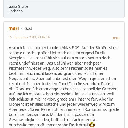
Liebe Grüße
Christian
meri
Gast
15. Dezember 2019, 21:02:16
#10
Also ich fahre momentan den Mitas E-09. Auf der Straße ist es
schon ein recht großer Unterschied zum original Pirelli
Skorpion. Die Front fühlt sich auf den ersten Metern doch
recht undefiniert an. Das Gefühl war aber nach paar
Kilometern wieder weg. Also sehr krachen sollte man es
bestimmt auch nicht lassen, aufgrund des recht hohen
Negativanteils. Aber auf unbefestigten Wegen geht er schon
recht gut. Ist aber trotzdem "noch" ein Reiseenduro Reifen,
dh. Gras und Schlamm zeigen schon recht schnell die Grenzen
auf und ich musste schon ein-zweimal im Feld ausrollen, weil
halt schluss ist mit Traktion, grade am Hinterreifen. Aber im
Moment ist eh alles Matsche und jeder Wiesenweg wird zum
Abenteuer. So ein Reifen ist halt immer ein Kompromiss, grade
bei einer Reiseenduro. Mit dem nicht passenden
Geschwindigkeitsindex, hoffe ich einfach irgendwie
durchzukommen.zB.immer schön Deck drauf