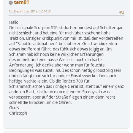
tam91
15. Dezember 2019, 12:14:31
#3
Hallo
Der originale Scorpion STR ist doch zumindest auf Schotter gar
nicht schlecht und hat eine für mich überraschend hohe
Traktion. Einziger Kritikpunkt von mir ist, daß der Vorderreifen
auf "Schotterautobahnen" bei höheren Geschwindigkeiten
etwas indifferent führt, das fühlt sich etwas teigig an. Im
Schlamm hab ich noch keine wirklichen Erfahrungen
gesammelt und eine nasse Wiese ist auch ein harte
Anforderung. Ich denke aber wenn man für feuchte
Bedingungen was sucht, muß es schon heftig grobstollig sein
und da fängt man sich für andere Einsatzzwecke dann auch
heftige Nachteile ein. Ob die Ténéré 700 für
Schlammschlachten das richtige Gerät ist, steht auf einem ganz
anderen Blatt, klar kann man mit einem Six days da was
verbessern, aber auf der Straße fliegen einem dann recht
schnell die Brocken um die Ohren.
Gruß
Christoph