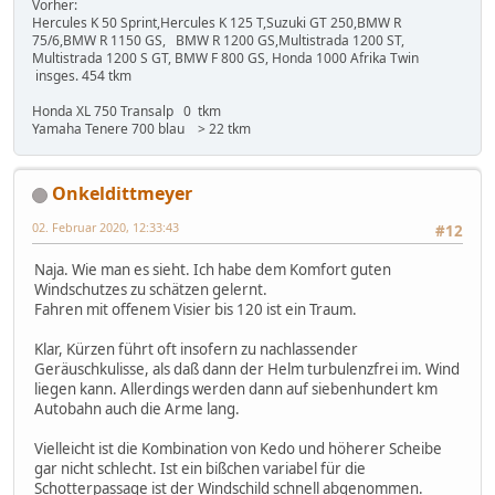
Vorher:
Hercules K 50 Sprint,Hercules K 125 T,Suzuki GT 250,BMW R
75/6,BMW R 1150 GS, BMW R 1200 GS,Multistrada 1200 ST,
Multistrada 1200 S GT, BMW F 800 GS, Honda 1000 Afrika Twin
insges. 454 tkm
Honda XL 750 Transalp 0 tkm
Yamaha Tenere 700 blau > 22 tkm
Onkeldittmeyer
02. Februar 2020, 12:33:43
#12
Naja. Wie man es sieht. Ich habe dem Komfort guten
Windschutzes zu schätzen gelernt.
Fahren mit offenem Visier bis 120 ist ein Traum.
Klar, Kürzen führt oft insofern zu nachlassender
Geräuschkulisse, als daß dann der Helm turbulenzfrei im. Wind
liegen kann. Allerdings werden dann auf siebenhundert km
Autobahn auch die Arme lang.
Vielleicht ist die Kombination von Kedo und höherer Scheibe
gar nicht schlecht. Ist ein bißchen variabel für die
Schotterpassage ist der Windschild schnell abgenommen.