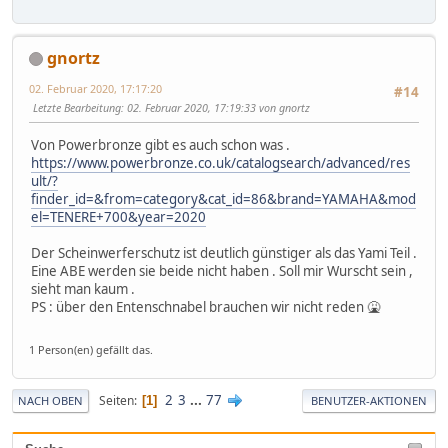
gnortz
02. Februar 2020, 17:17:20
#14
Letzte Bearbeitung
: 02. Februar 2020, 17:19:33 von gnortz
Von Powerbronze gibt es auch schon was .
https://www.powerbronze.co.uk/catalogsearch/advanced/res
ult/?
finder_id=&from=category&cat_id=86&brand=YAMAHA&mod
el=TENERE+700&year=2020
Der Scheinwerferschutz ist deutlich günstiger als das Yami Teil .
Eine ABE werden sie beide nicht haben . Soll mir Wurscht sein ,
sieht man kaum .
PS : über den Entenschnabel brauchen wir nicht reden 🤮
1 Person(en) gefällt das.
2
3
...
77
Seiten
1
NACH OBEN
BENUTZER-AKTIONEN