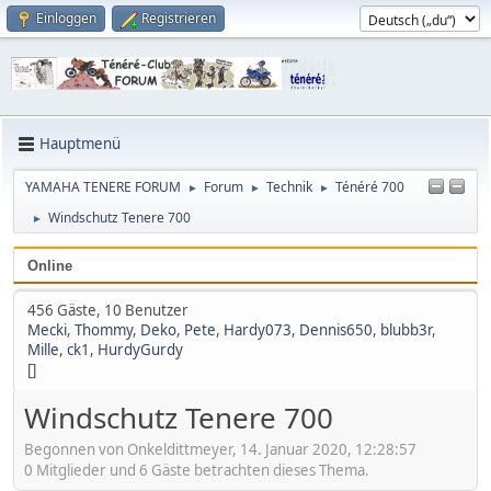
Einloggen
Registrieren
Hauptmenü
YAMAHA TENERE FORUM
Forum
Technik
Ténéré 700
►
►
►
Windschutz Tenere 700
►
Online
456 Gäste, 10 Benutzer
Mecki
,
Thommy
,
Deko
,
Pete
,
Hardy073
,
Dennis650
,
blubb3r
,
Mille
,
ck1
,
HurdyGurdy
[]
Windschutz Tenere 700
Begonnen von Onkeldittmeyer, 14. Januar 2020, 12:28:57
0 Mitglieder und 6 Gäste betrachten dieses Thema.