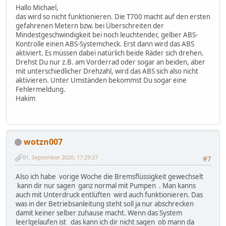
Hallo Michael,
das wird so nicht funktionieren. Die T700 macht auf den ersten
gefahrenen Metern bzw. bei Überschreiten der
Mindestgeschwindigkeit bei noch leuchtender, gelber ABS-
Kontrolle einen ABS-Systemcheck. Erst dann wird das ABS
aktiviert. Es müssen dabei natürlich beide Räder sich drehen.
Drehst Du nur z.B. am Vorderrad oder sogar an beiden, aber
mit unterschiedlicher Drehzahl, wird das ABS sich also nicht
aktivieren. Unter Umständen bekommst Du sogar eine
Fehlermeldung.
Hakim
wotzn007
01. September 2020, 17:29:27
#7
Also ich habe vorige Woche die Bremsflüssigkeit gewechselt
kann dir nur sagen ganz normal mit Pumpen . Man kanns
auch mit Unterdruck entlüften wird auch funktionieren. Das
was in der Betriebsanleitung steht soll ja nur abschrecken
damit keiner selber zuhause macht. Wenn das System
leerlgelaufen ist das kann ich dir nicht sagen ob mann da