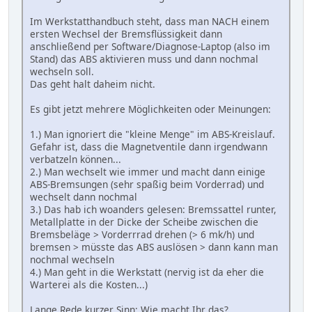
Im Werkstatthandbuch steht, dass man NACH einem
ersten Wechsel der Bremsflüssigkeit dann
anschließend per Software/Diagnose-Laptop (also im
Stand) das ABS aktivieren muss und dann nochmal
wechseln soll.
Das geht halt daheim nicht.
Es gibt jetzt mehrere Möglichkeiten oder Meinungen:
1.) Man ignoriert die "kleine Menge" im ABS-Kreislauf.
Gefahr ist, dass die Magnetventile dann irgendwann
verbatzeln können...
2.) Man wechselt wie immer und macht dann einige
ABS-Bremsungen (sehr spaßig beim Vorderrad) und
wechselt dann nochmal
3.) Das hab ich woanders gelesen: Bremssattel runter,
Metallplatte in der Dicke der Scheibe zwischen die
Bremsbeläge > Vorderrrad drehen (> 6 mk/h) und
bremsen > müsste das ABS auslösen > dann kann man
nochmal wechseln
4.) Man geht in die Werkstatt (nervig ist da eher die
Warterei als die Kosten...)
Lange Rede kurzer Sinn: Wie macht Ihr das?