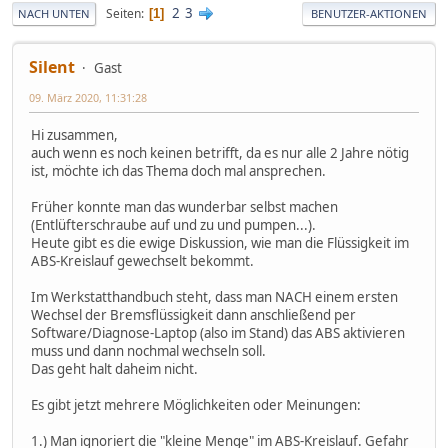
2
3
Seiten
1
NACH UNTEN
BENUTZER-AKTIONEN
Silent
Gast
09. März 2020, 11:31:28
Hi zusammen,
auch wenn es noch keinen betrifft, da es nur alle 2 Jahre nötig
ist, möchte ich das Thema doch mal ansprechen.
Früher konnte man das wunderbar selbst machen
(Entlüfterschraube auf und zu und pumpen...).
Heute gibt es die ewige Diskussion, wie man die Flüssigkeit im
ABS-Kreislauf gewechselt bekommt.
Im Werkstatthandbuch steht, dass man NACH einem ersten
Wechsel der Bremsflüssigkeit dann anschließend per
Software/Diagnose-Laptop (also im Stand) das ABS aktivieren
muss und dann nochmal wechseln soll.
Das geht halt daheim nicht.
Es gibt jetzt mehrere Möglichkeiten oder Meinungen:
1.) Man ignoriert die "kleine Menge" im ABS-Kreislauf. Gefahr