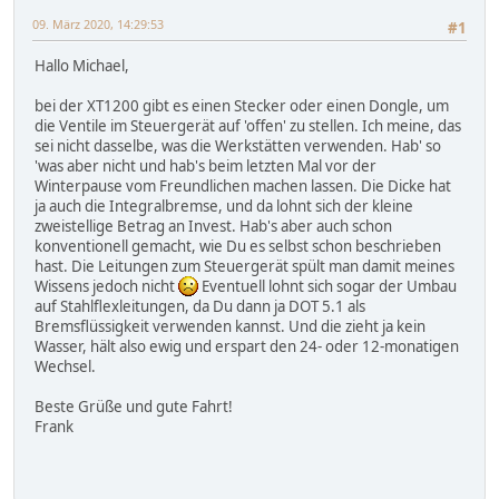
09. März 2020, 14:29:53
#1
Hallo Michael,
bei der XT1200 gibt es einen Stecker oder einen Dongle, um
die Ventile im Steuergerät auf 'offen' zu stellen. Ich meine, das
sei nicht dasselbe, was die Werkstätten verwenden. Hab' so
'was aber nicht und hab's beim letzten Mal vor der
Winterpause vom Freundlichen machen lassen. Die Dicke hat
ja auch die Integralbremse, und da lohnt sich der kleine
zweistellige Betrag an Invest. Hab's aber auch schon
konventionell gemacht, wie Du es selbst schon beschrieben
hast. Die Leitungen zum Steuergerät spült man damit meines
Wissens jedoch nicht
Eventuell lohnt sich sogar der Umbau
auf Stahlflexleitungen, da Du dann ja DOT 5.1 als
Bremsflüssigkeit verwenden kannst. Und die zieht ja kein
Wasser, hält also ewig und erspart den 24- oder 12-monatigen
Wechsel.
Beste Grüße und gute Fahrt!
Frank