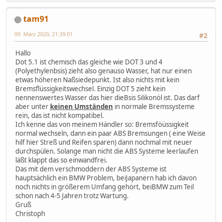
tam91
09. März 2020, 21:39:01
#2
Hallo
Dot 5.1 ist chemisch das gleiche wie DOT 3 und 4
(Polyethylenbsis) zieht also genauso Wasser, hat nur einen
etwas höheren Naßsiedepunkt. Ist also nichts mit kein
Bremsflüssigkeitswechsel. Einzig DOT 5 zieht kein
nennenswertes Wasser das hier dieBsis Silikonöl ist. Das darf
aber unter
keinen Umständen
in normale Bremssysteme
rein, das ist nicht kompatibel.
Ich kenne das von meinem Händler so: Bremsföüssigkeit
normal wechseln, dann ein paar ABS Bremsungen ( eine Weise
hilf hier Streß und Reifen sparen) dann nochmal mit neuer
durchspülen. Solange man nicht die ABS Systeme leerlaufen
läßt klappt das so einwandfrei.
Das mit dem verschmoddern der ABS Systeme ist
hauptsächlich ein BMW Problem, beiJapanern hab ich davon
noch nichts in größerem Umfang gehört, beiBMW zum Teil
schon nach 4-5 Jahren trotz Wartung.
Gruß
Christoph