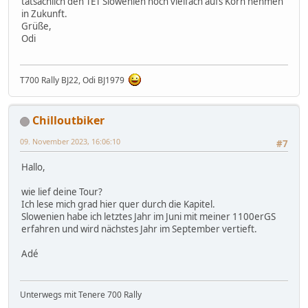
tatsächlich den TET Slowenien noch vielfach aufs Korn nehmen
in Zukunft.
Grüße,
Odi
T700 Rally BJ22, Odi BJ1979
Chilloutbiker
09. November 2023, 16:06:10
#7
Hallo,
wie lief deine Tour?
Ich lese mich grad hier quer durch die Kapitel.
Slowenien habe ich letztes Jahr im Juni mit meiner 1100erGS
erfahren und wird nächstes Jahr im September vertieft.
Adé
Unterwegs mit Tenere 700 Rally