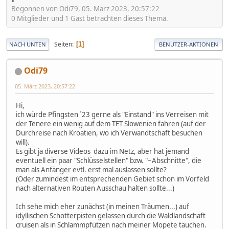
Begonnen von Odi79, 05. März 2023, 20:57:22
0 Mitglieder und 1 Gast betrachten dieses Thema.
Seiten
1
NACH UNTEN
BENUTZER-AKTIONEN
Odi79
05. März 2023, 20:57:22
Hi,
ich würde Pfingsten ´23 gerne als "Einstand" ins Verreisen mit
der Tenere ein wenig auf dem TET Slowenien fahren (auf der
Durchreise nach Kroatien, wo ich Verwandtschaft besuchen
will).
Es gibt ja diverse Videos dazu im Netz, aber hat jemand
eventuell ein paar "Schlüsselstellen" bzw. "~Abschnitte", die
man als Anfänger evtl. erst mal auslassen sollte?
(Oder zumindest im entsprechenden Gebiet schon im Vorfeld
nach alternativen Routen Ausschau halten sollte...)
Ich sehe mich eher zunächst (in meinen Träumen...) auf
idyllischen Schotterpisten gelassen durch die Waldlandschaft
cruisen als in Schlammpfützen nach meiner Mopete tauchen.