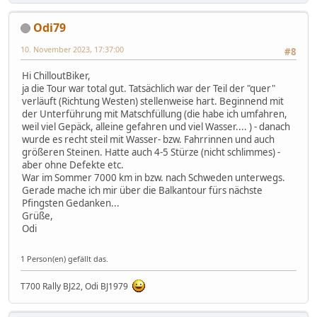
Odi79
10. November 2023, 17:37:00
#8
Hi ChilloutBiker,
ja die Tour war total gut. Tatsächlich war der Teil der "quer"
verläuft (Richtung Westen) stellenweise hart. Beginnend mit
der Unterführung mit Matschfüllung (die habe ich umfahren,
weil viel Gepäck, alleine gefahren und viel Wasser.... ) - danach
wurde es recht steil mit Wasser- bzw. Fahrrinnen und auch
größeren Steinen. Hatte auch 4-5 Stürze (nicht schlimmes) -
aber ohne Defekte etc.
War im Sommer 7000 km in bzw. nach Schweden unterwegs.
Gerade mache ich mir über die Balkantour fürs nächste
Pfingsten Gedanken...
Grüße,
Odi
1 Person(en) gefällt das.
T700 Rally BJ22, Odi BJ1979