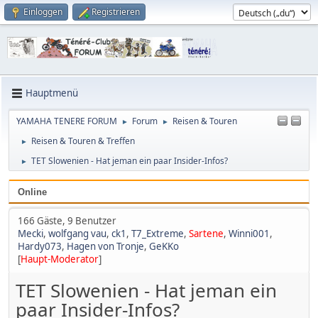
Einloggen
Registrieren
Hauptmenü
YAMAHA TENERE FORUM
Forum
Reisen & Touren
►
►
Reisen & Touren & Treffen
►
TET Slowenien - Hat jeman ein paar Insider-Infos?
►
Online
166 Gäste, 9 Benutzer
Mecki
,
wolfgang vau
,
ck1
,
T7_Extreme
,
Sartene
,
Winni001
,
Hardy073
,
Hagen von Tronje
,
GeKKo
[
Haupt-Moderator
]
TET Slowenien - Hat jeman ein
paar Insider-Infos?