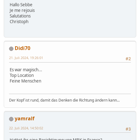
Hallo Sebbe
Je me rejouis
Salutations
Christoph
Didi70
21. Juli 2024, 19:26:01
#2
Es war magisch...
Top Location
Feine Menschen
Der Kopf ist rund, damit das Denken die Richtung ändern kann...
yamralf
22. Juli 2024, 14:50:02
#3
Hattet ihr eine Besichtigung von MBK in France?