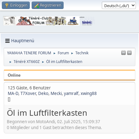
Einloggen
Registrieren
Hauptmenü
YAMAHA TENERE FORUM
Forum
Technik
►
►
Ténéré XT660Z
Öl im Luftfilterkasten
►
►
Online
125 Gäste, 6 Benutzer
MA-D
,
T7Xover
,
Deko
,
Mecki
,
yamralf
,
xwing88
[]
Öl im Luftfilterkasten
Begonnen von MotoAndi, 02. Juli 2025, 15:09:37
0 Mitglieder und 1 Gast betrachten dieses Thema.