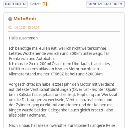
Seiten
1
NACH UNTEN
BENUTZER-AKTIONEN
MotoAndi
02. Juli 2025, 15:09:37
Hallo zusammen,
Ich benötige mal euren Rat, weil ich nicht weiterkomme...
Letztes Wochenende war ich rund 800km unterwegs. TET
Frankreich und Autobahn.
Ich musste 2x ca. 200ml Öl aus dem Überlaufschlauch des
Luftfilterkastens ablassen bzw. im Motor nachfüllen.
Kilometerstand meiner XT660Z ist bei rund 62000Km.
Vorgeschichte: ich habe letztes Jahr den Motor mit Verdacht
auf defekte Ventilschaftdichtungen (Ölverlust - leichter Qualm
beim Kaltstart) ausgebaut und zerlegt. Kopf ging zur Werkstatt
um die Dichtungen zu wechseln, Ventile einzuschleifen und
der Zylinder ging direkt mit zum Honen und der Kolben mit
Ringen wurde bei der Gelegenheit auch gleich ersetzt - also
alles beim Fachmann.
Nach Einbau hat alles einwandfrei funktioniert (längere Reise