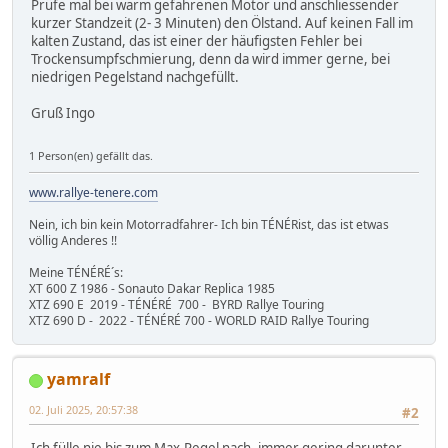
Prüfe mal bei warm gefahrenen Motor und anschliessender
kurzer Standzeit (2- 3 Minuten) den Ölstand. Auf keinen Fall im
kalten Zustand, das ist einer der häufigsten Fehler bei
Trockensumpfschmierung, denn da wird immer gerne, bei
niedrigen Pegelstand nachgefüllt.
Gruß Ingo
1 Person(en) gefällt das.
www.rallye-tenere.com
Nein, ich bin kein Motorradfahrer- Ich bin TÉNÉRist, das ist etwas
völlig Anderes !!
Meine TÉNÉRÉ´s:
XT 600 Z 1986 - Sonauto Dakar Replica 1985
XTZ 690 E 2019 - TÉNÉRÉ 700 - BYRD Rallye Touring
XTZ 690 D - 2022 - TÉNÉRÉ 700 - WORLD RAID Rallye Touring
yamralf
02. Juli 2025, 20:57:38
#2
Ich fülle nie bis zum Max-Pegel nach, immer gering darunter.