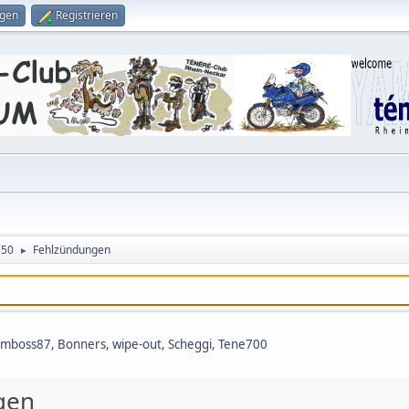
ggen
Registrieren
750
Fehlzündungen
►
amboss87
,
Bonners
,
wipe-out
,
Scheggi
,
Tene700
gen