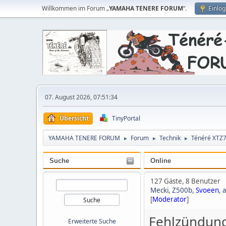
Willkommen im Forum „
YAMAHA TENERE FORUM
“.
Einlo
07. August 2026, 07:51:34
Übersicht
TinyPortal
YAMAHA TENERE FORUM
Forum
Technik
Ténéré XTZ
►
►
►
Suche
Online
127 Gäste, 8 Benutzer
Mecki
,
Z500b
,
Svoeen
,
[
Moderator
]
Fehlzündun
Erweiterte Suche