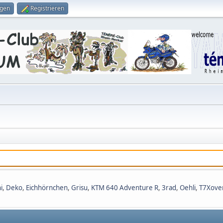
ggen
Registrieren
i
,
Deko
,
Eichhörnchen
,
Grisu
,
KTM 640 Adventure R
,
3rad
,
Oehli
,
T7Xove