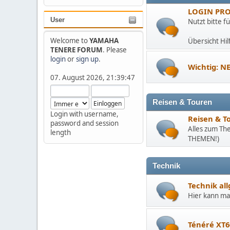
LOGIN PR
User
Nutzt bitte f
Welcome to
YAMAHA
Übersicht Hil
TENERE FORUM
. Please
login
or
sign up
.
Wichtig: NE
07. August 2026, 21:39:47
Reisen & Touren
Login with username,
Reisen & T
password and session
Alles zum Th
length
THEMEN!)
Technik
Technik al
Hier kann ma
Ténéré XT6