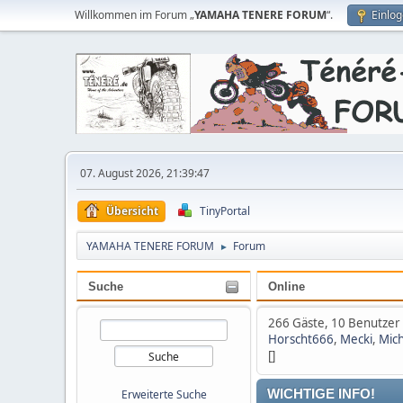
Willkommen im Forum „
YAMAHA TENERE FORUM
“.
Einlo
07. August 2026, 21:39:47
Übersicht
TinyPortal
YAMAHA TENERE FORUM
Forum
►
Suche
Online
266 Gäste, 10 Benutzer
Horscht666
,
Mecki
,
Mich
[]
Erweiterte Suche
WICHTIGE INFO!