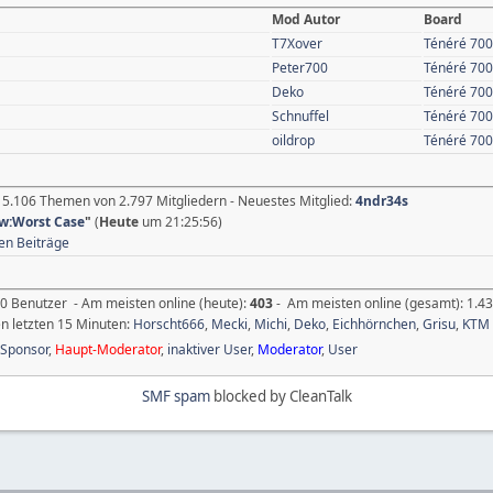
Mod Autor
Board
T7Xover
Ténéré 700
Peter700
Ténéré 700
Deko
Ténéré 700
Schnuffel
Ténéré 700
oildrop
Ténéré 700
15.106 Themen von 2.797 Mitgliedern - Neuestes Mitglied:
4ndr34s
w:Worst Case
"
(
Heute
um 21:25:56)
en Beiträge
0 Benutzer - Am meisten online (heute):
403
- Am meisten online (gesamt): 1.43
en letzten 15 Minuten:
Horscht666
,
Mecki
,
Michi
,
Deko
,
Eichhörnchen
,
Grisu
,
KTM 
-Sponsor
,
Haupt-Moderator
,
inaktiver User
,
Moderator
,
User
SMF spam
blocked by CleanTalk