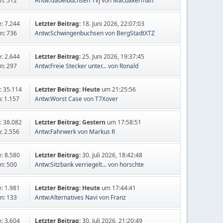
n: 512
Antw:Gabelbuchsen 1VJ
von
Macbakerman
e: 7.244
Letzter Beitrag:
18. Juni 2026, 22:07:03
n: 736
Antw:Schwingenbuchsen
von
BergStadtXTZ
e: 2.644
Letzter Beitrag:
25. Juni 2026, 19:37:45
n: 297
Antw:Freie Stecker unter...
von
Ronald
: 35.114
Letzter Beitrag:
Heute
um 21:25:56
: 1.157
Antw:Worst Case
von
T7Xover
: 38.082
Letzter Beitrag:
Gestern
um 17:58:51
: 2.556
Antw:Fahrwerk
von
Markus R
e: 8.580
Letzter Beitrag:
30. Juli 2026, 18:42:48
n: 500
Antw:Sitzbank verriegelt...
von
horschte
e: 1.981
Letzter Beitrag:
Heute
um 17:44:41
n: 133
Antw:Alternatives Navi
von
Franz
e: 3.604
Letzter Beitrag:
30. Juli 2026, 21:20:49