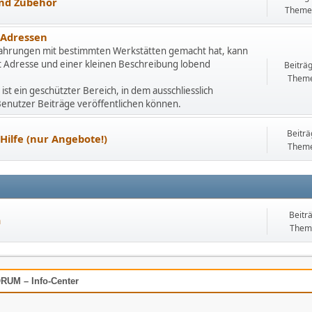
nd Zubehör
Theme
-Adressen
ahrungen mit bestimmten Werkstätten gemacht hat, kann
it Adresse und einer kleinen Beschreibung lobend
Beiträ
Theme
 ist ein geschützter Bereich, in dem ausschliesslich
 Benutzer Beiträge veröffentlichen können.
Beiträ
Hilfe (nur Angebote!)
Theme
Beitr
m
Them
UM – Info-Center