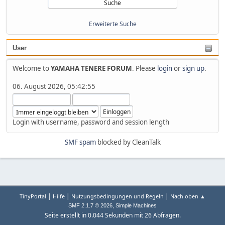
Erweiterte Suche
User
Welcome to
YAMAHA TENERE FORUM
. Please
login
or
sign up
.
06. August 2026, 05:42:55
Login with username, password and session length
SMF spam
blocked by CleanTalk
|
|
|
TinyPortal
Hilfe
Nutzungsbedingungen und Regeln
Nach oben ▲
,
SMF 2.1.7 © 2026
Simple Machines
Seite erstellt in 0.044 Sekunden mit 26 Abfragen.