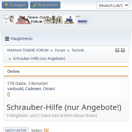
Einloggen
Registrieren
Hauptmenü
YAMAHA TENERE FORUM
Forum
Technik
►
►
Schrauber-Hilfe (nur Angebote!)
►
Online
578 Gäste, 3 Benutzer
vanbudd
,
Cadewer
,
Omani
[]
Schrauber-Hilfe (nur Angebote!)
0 Mitglieder und 2 Gäste betrachten dieses Board.
Seiten
1
NACH UNTEN