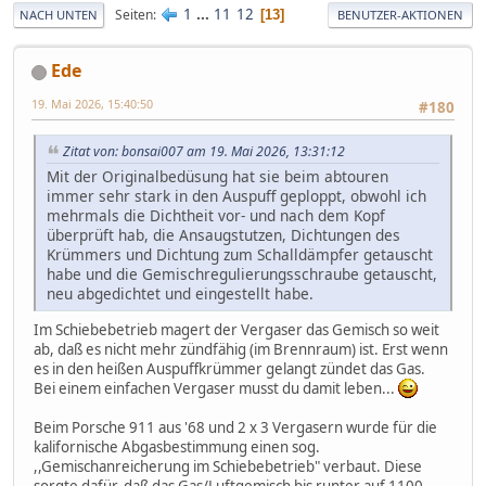
1
...
11
12
Seiten
13
NACH UNTEN
BENUTZER-AKTIONEN
Ede
19. Mai 2026, 15:40:50
#180
Zitat von: bonsai007 am 19. Mai 2026, 13:31:12
Mit der Originalbedüsung hat sie beim abtouren
immer sehr stark in den Auspuff geploppt, obwohl ich
mehrmals die Dichtheit vor- und nach dem Kopf
überprüft hab, die Ansaugstutzen, Dichtungen des
Krümmers und Dichtung zum Schalldämpfer getauscht
habe und die Gemischregulierungsschraube getauscht,
neu abgedichtet und eingestellt habe.
Im Schiebebetrieb magert der Vergaser das Gemisch so weit
ab, daß es nicht mehr zündfähig (im Brennraum) ist. Erst wenn
es in den heißen Auspuffkrümmer gelangt zündet das Gas.
Bei einem einfachen Vergaser musst du damit leben...
Beim Porsche 911 aus '68 und 2 x 3 Vergasern wurde für die
kalifornische Abgasbestimmung einen sog.
,,Gemischanreicherung im Schiebebetrieb" verbaut. Diese