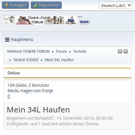
Einloggen
Registrieren
Hauptmenü
YAMAHA TENERE FORUM
Forum
Technik
►
►
Ténéré XT600Z
Mein 34L Haufen
►
►
Online
184 Gäste, 2 Benutzer
Mecki
,
Hagen von Tronje
[]
Mein 34L Haufen
Begonnen von bonsai007, 14. Dezember 2018, 06:40:40
0 Mitglieder und 1 Gast betrachten dieses Thema.