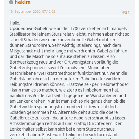
hakim
15. September 2020, 07:12:03
#31
Hallo,
Upsidedown-Gabeln wie an der T700 verdrehen sich mangels
Stabilisator bei einem Sturz relativ leicht, nehmen aber nicht so
schnell Schaden wie eine konventionelle Gabel mit ihren
dünnen Standrohren. Sehr wichtig ist allerdings, nach dem
Mißgeschick nicht mehr lange mit verdrehter Gabel zu fahren
und gar die Maschine so zuhause stehen zu lassen. Also
Bordwerkzeug raus und vor Ort wenigstens vorläufig die
Gabel entspannen - soviel Zeit muß sein! Meine oben
beschriebene "Werkstattmethode" funktioniert nur, wenn die
Gabelstandrohre sich in der unteren Gabelbrücke wirklich
reibungsfrei drehen können. Ersatzweise - per "Feldmethode"
- kann man es so machen, wie zterp es hinbekommen hat,
nämlich das Vorderrad seitlich gegen eine Wand anlegen und
am Lenker drehen. Nur ist man sich so nie ganz sicher, ob die
Gabel wirklich spannungsfrei montiert ist bzw. nicht doch
Schaden genommen hat. Alternativ geht auch: die obere
Gabelbrücke zu lösen, die untere dabei verschraubt zu lassen,
Achsklemmungen rechts auf und kräftig Durchfedern. Der
Lenkerhalter selbst kann sich bei einem Sturz durchaus
verdreht haben. Er ist zwar 1-teilig und in sich formstabil,