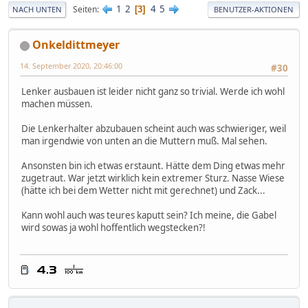
1
2
4
5
Seiten
3
NACH UNTEN
BENUTZER-AKTIONEN
Onkeldittmeyer
14. September 2020, 20:46:00
#30
Lenker ausbauen ist leider nicht ganz so trivial. Werde ich wohl
machen müssen.
Die Lenkerhalter abzubauen scheint auch was schwieriger, weil
man irgendwie von unten an die Muttern muß. Mal sehen.
Ansonsten bin ich etwas erstaunt. Hätte dem Ding etwas mehr
zugetraut. War jetzt wirklich kein extremer Sturz. Nasse Wiese
(hätte ich bei dem Wetter nicht mit gerechnet) und Zack...
Kann wohl auch was teures kaputt sein? Ich meine, die Gabel
wird sowas ja wohl hoffentlich wegstecken?!