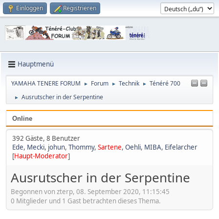
Einloggen
Registrieren
Hauptmenü
YAMAHA TENERE FORUM
Forum
Technik
Ténéré 700
►
►
►
Ausrutscher in der Serpentine
►
Online
392 Gäste, 8 Benutzer
Ede
,
Mecki
,
johun
,
Thommy
,
Sartene
,
Oehli
,
MIBA
,
Eifelarcher
[
Haupt-Moderator
]
Ausrutscher in der Serpentine
Begonnen von zterp, 08. September 2020, 11:15:45
0 Mitglieder und 1 Gast betrachten dieses Thema.