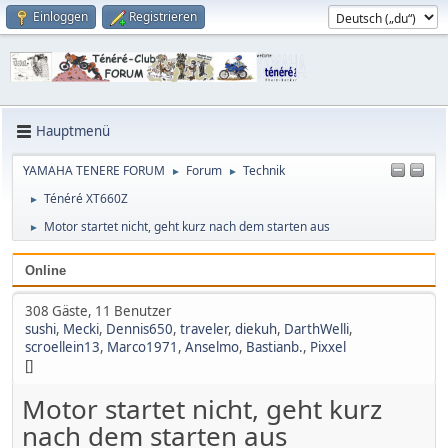
Einloggen
Registrieren
Hauptmenü
YAMAHA TENERE FORUM
Forum
Technik
►
►
Ténéré XT660Z
►
Motor startet nicht, geht kurz nach dem starten aus
►
Online
308 Gäste, 11 Benutzer
sushi
,
Mecki
,
Dennis650
,
traveler
,
diekuh
,
DarthWelli
,
scroellein13
,
Marco1971
,
Anselmo
,
Bastianb.
,
Pixxel
[]
Motor startet nicht, geht kurz
nach dem starten aus