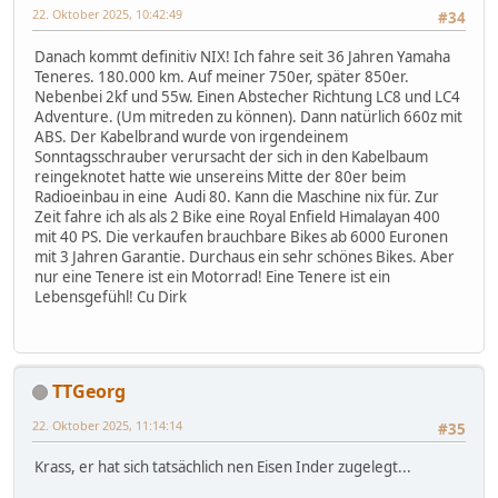
22. Oktober 2025, 10:42:49
#34
Danach kommt definitiv NIX! Ich fahre seit 36 Jahren Yamaha
Teneres. 180.000 km. Auf meiner 750er, später 850er.
Nebenbei 2kf und 55w. Einen Abstecher Richtung LC8 und LC4
Adventure. (Um mitreden zu können). Dann natürlich 660z mit
ABS. Der Kabelbrand wurde von irgendeinem
Sonntagsschrauber verursacht der sich in den Kabelbaum
reingeknotet hatte wie unsereins Mitte der 80er beim
Radioeinbau in eine Audi 80. Kann die Maschine nix für. Zur
Zeit fahre ich als als 2 Bike eine Royal Enfield Himalayan 400
mit 40 PS. Die verkaufen brauchbare Bikes ab 6000 Euronen
mit 3 Jahren Garantie. Durchaus ein sehr schönes Bikes. Aber
nur eine Tenere ist ein Motorrad! Eine Tenere ist ein
Lebensgefühl! Cu Dirk
TTGeorg
22. Oktober 2025, 11:14:14
#35
Krass, er hat sich tatsächlich nen Eisen Inder zugelegt...