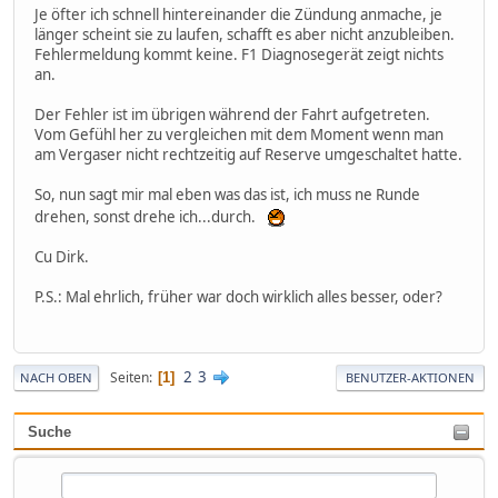
Je öfter ich schnell hintereinander die Zündung anmache, je
länger scheint sie zu laufen, schafft es aber nicht anzubleiben.
Fehlermeldung kommt keine. F1 Diagnosegerät zeigt nichts
an.
Der Fehler ist im übrigen während der Fahrt aufgetreten.
Vom Gefühl her zu vergleichen mit dem Moment wenn man
am Vergaser nicht rechtzeitig auf Reserve umgeschaltet hatte.
So, nun sagt mir mal eben was das ist, ich muss ne Runde
drehen, sonst drehe ich...durch.
Cu Dirk.
P.S.: Mal ehrlich, früher war doch wirklich alles besser, oder?
2
3
Seiten
1
NACH OBEN
BENUTZER-AKTIONEN
Suche