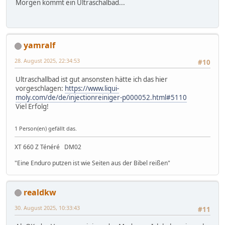
Morgen kommt ein Ultraschalbad...
yamralf
28. August 2025, 22:34:53
#10
Ultraschallbad ist gut ansonsten hätte ich das hier
vorgeschlagen:
https://www.liqui-
moly.com/de/de/injectionreiniger-p000052.html#5110
Viel Erfolg!
1 Person(en) gefällt das.
XT 660 Z Ténéré DM02
"Eine Enduro putzen ist wie Seiten aus der Bibel reißen"
realdkw
30. August 2025, 10:33:43
#11