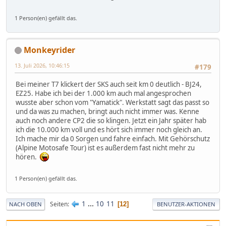
1 Person(en) gefällt das.
Monkeyrider
13. Juli 2026, 10:46:15
#179
Bei meiner T7 klickert der SKS auch seit km 0 deutlich - BJ24,
EZ25. Habe ich bei der 1.000 km auch mal angesprochen
wusste aber schon vom "Yamatick". Werkstatt sagt das passt so
und da was zu machen, bringt auch nicht immer was. Kenne
auch noch andere CP2 die so klingen. Jetzt ein Jahr später hab
ich die 10.000 km voll und es hört sich immer noch gleich an.
Ich mache mir da 0 Sorgen und fahre einfach. Mit Gehörschutz
(Alpine Motosafe Tour) ist es außerdem fast nicht mehr zu
hören.
1 Person(en) gefällt das.
1
...
10
11
Seiten
12
NACH OBEN
BENUTZER-AKTIONEN