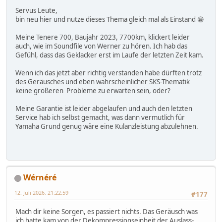
Servus Leute,
bin neu hier und nutze dieses Thema gleich mal als Einstand 😁
Meine Tenere 700, Baujahr 2023, 7700km, klickert leider
auch, wie im Soundfile von Werner zu hören. Ich hab das
Gefühl, dass das Geklacker erst im Laufe der letzten Zeit kam.
Wenn ich das jetzt aber richtig verstanden habe dürften trotz
des Geräusches und eben wahrscheinlicher SKS-Thematik
keine größeren Probleme zu erwarten sein, oder?
Meine Garantie ist leider abgelaufen und auch den letzten
Service hab ich selbst gemacht, was dann vermutlich für
Yamaha Grund genug wäre eine Kulanzleistung abzulehnen.
Wérnéré
12. Juli 2026, 21:22:59
#177
Mach dir keine Sorgen, es passiert nichts. Das Geräusch was
ich hatte kam von der Dekompressionseinheit der Auslass-