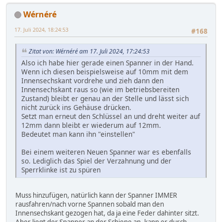
Wérnéré
17. Juli 2024, 18:24:53
#168
Zitat von: Wérnéré am 17. Juli 2024, 17:24:53
Also ich habe hier gerade einen Spanner in der Hand.
Wenn ich diesen beispielsweise auf 10mm mit dem
Innensechskant vordrehe und zieh dann den
Innensechskant raus so (wie im betriebsbereiten
Zustand) bleibt er genau an der Stelle und lässt sich
nicht zurück ins Gehäuse drücken.
Setzt man erneut den Schlüssel an und dreht weiter auf
12mm dann bleibt er wiederum auf 12mm.
Bedeutet man kann ihn "einstellen"
Bei einem weiteren Neuen Spanner war es ebenfalls
so. Lediglich das Spiel der Verzahnung und der
Sperrklinke ist zu spüren
Muss hinzufügen, natürlich kann der Spanner IMMER
rausfahren/nach vorne Spannen sobald man den
Innensechskant gezogen hat, da ja eine Feder dahinter sitzt.
Aber liegt der Spanner an der Schiene an, kann er durch