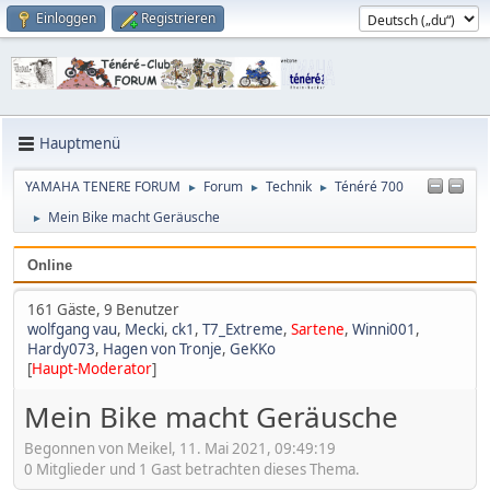
Einloggen
Registrieren
Hauptmenü
YAMAHA TENERE FORUM
Forum
Technik
Ténéré 700
►
►
►
Mein Bike macht Geräusche
►
Online
161 Gäste, 9 Benutzer
wolfgang vau
,
Mecki
,
ck1
,
T7_Extreme
,
Sartene
,
Winni001
,
Hardy073
,
Hagen von Tronje
,
GeKKo
[
Haupt-Moderator
]
Mein Bike macht Geräusche
Begonnen von Meikel, 11. Mai 2021, 09:49:19
0 Mitglieder und 1 Gast betrachten dieses Thema.