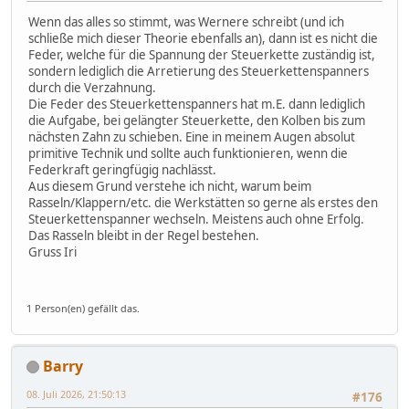
Wenn das alles so stimmt, was Wernere schreibt (und ich
schließe mich dieser Theorie ebenfalls an), dann ist es nicht die
Feder, welche für die Spannung der Steuerkette zuständig ist,
sondern lediglich die Arretierung des Steuerkettenspanners
durch die Verzahnung.
Die Feder des Steuerkettenspanners hat m.E. dann lediglich
die Aufgabe, bei gelängter Steuerkette, den Kolben bis zum
nächsten Zahn zu schieben. Eine in meinem Augen absolut
primitive Technik und sollte auch funktionieren, wenn die
Federkraft geringfügig nachlässt.
Aus diesem Grund verstehe ich nicht, warum beim
Rasseln/Klappern/etc. die Werkstätten so gerne als erstes den
Steuerkettenspanner wechseln. Meistens auch ohne Erfolg.
Das Rasseln bleibt in der Regel bestehen.
Gruss Iri
1 Person(en) gefällt das.
Barry
08. Juli 2026, 21:50:13
#176