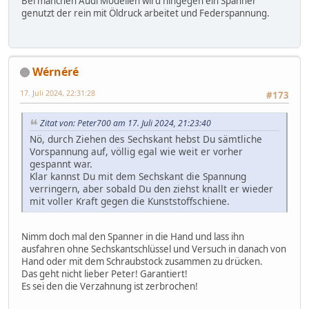
Bei manchen Audi Modellen wird hingegen ein Spanner
genutzt der rein mit Öldruck arbeitet und Federspannung.
Wérnéré
17. Juli 2024, 22:31:28
#173
Zitat von: Peter700 am 17. Juli 2024, 21:23:40
Nö, durch Ziehen des Sechskant hebst Du sämtliche
Vorspannung auf, völlig egal wie weit er vorher
gespannt war.
Klar kannst Du mit dem Sechskant die Spannung
verringern, aber sobald Du den ziehst knallt er wieder
mit voller Kraft gegen die Kunststoffschiene.
Nimm doch mal den Spanner in die Hand und lass ihn
ausfahren ohne Sechskantschlüssel und Versuch in danach von
Hand oder mit dem Schraubstock zusammen zu drücken.
Das geht nicht lieber Peter! Garantiert!
Es sei den die Verzahnung ist zerbrochen!