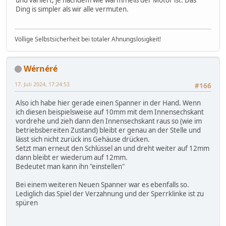
und variiert, je nachdem wie warm/heiß der Motor ist. Das
Ding is simpler als wir alle vermuten.
Völlige Selbstsicherheit bei totaler Ahnungslosigkeit!
Wérnéré
17. Juli 2024, 17:24:53
#166
Also ich habe hier gerade einen Spanner in der Hand. Wenn
ich diesen beispielsweise auf 10mm mit dem Innensechskant
vordrehe und zieh dann den Innensechskant raus so (wie im
betriebsbereiten Zustand) bleibt er genau an der Stelle und
lässt sich nicht zurück ins Gehäuse drücken.
Setzt man erneut den Schlüssel an und dreht weiter auf 12mm
dann bleibt er wiederum auf 12mm.
Bedeutet man kann ihn "einstellen"
Bei einem weiteren Neuen Spanner war es ebenfalls so.
Lediglich das Spiel der Verzahnung und der Sperrklinke ist zu
spüren