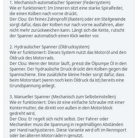
1. Mechanisch-automatischer Spanner (Federsystem)
Wie er funktioniert: Im Inneren sitzt eine starke Spiralfeder,
die einen Kolben nach vorne drückt.
Der Clou: Ein feines Zahnprofil (Rasten) oder ein Steilgewinde
sorgt dafür, dass der Kolben nur nach vorne ausfahren, aber
nicht mehr zurückweichen kann. Längt sich die Kette, rutscht
der Spanner automatisch einen Klick weiter vor.
2. Hydraulischer Spanner (Öldrucksystem)
Wie er funktioniert: Dieses System nutzt das Motoröl und den
Öldruck des Motorrads.
Der Clou: Wenn der Motor läuft, presst die Ölpumpe Öl in den
Spanner. Der hydraulische Druck drückt den Kolben gegen die
Spannschiene. Eine zusätzliche kleine Feder sorgt dafür, dass
beim Motorstart (wenn noch kein Öldruck da ist) bereits eine
Grundspannung anliegt.
3. Manueller Spanner (Mechanisch zum Selbsteinstellen)
Wie er funktioniert: Dies ist eine einfache Schraube mit einer
Kontermutter, die direkt von außen in den Motorblock
gedreht wird.
Der Clou: Er regelt sich nicht selbst. Der Fahrer oder
Mechaniker muss die Spannung in regelmäßigen Abständen
per Hand nachjustieren. Diese Variante wird oft im Rennsport
oder bei älteren Motorrädern genutzt.